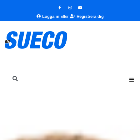
Logga in
eller
Registrera dig
En Sueco
Nyheter
Välkommen
La Sueca hälsar välkommen till En Sueco mars 2018