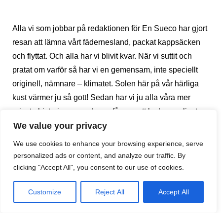
Alla vi som jobbar på redaktionen för En Sueco har gjort
resan att lämna vårt fädernesland, packat kappsäcken
och flyttat. Och alla har vi blivit kvar. När vi suttit och
pratat om varför så har vi en gemensam, inte speciellt
originell, nämnare – klimatet. Solen här på vår härliga
kust värmer ju så gott! Sedan har vi ju alla våra mer
privata historier om vad som får oss att lockas av livet
här, liksom du som läser detta just nu. Kanske du har en
We value your privacy
annorlunda historia som du vill dela med dig av? Maila
We use cookies to enhance your browsing experience, serve
mig och berätta!
personalized ads or content, and analyze our traffic. By
clicking "Accept All", you consent to our use of cookies.
Marsmånad handlar dock inte bara om att köpa bostad
Customize
Reject All
Accept All
på Costa del Sol. I år infaller ju påsken i slutet av
månaden och denna högtid firas ordentligt i vår vackra