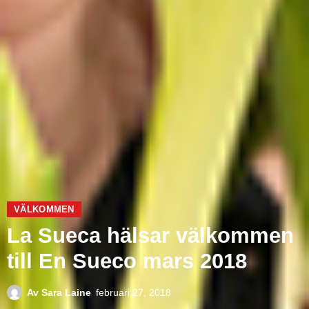
VÄLKOMMEN
La Sueca hälsar välkommen
till En Sueco mars 2018
Av
Sara Laine
februari 27, 2018