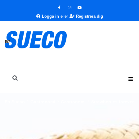
Logga in
eller
Registrera dig
En Sueco
Gastronomi
Gastronomi
Strawberries forever