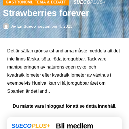
SUECO
PLUS+
GASTRONOMI
,
TEMA & DEBATT
Strawberries forever
Av
En Sueco
september 4, 2025
Det är sällan grönsakshandlarna måste meddela att det
inte finns färska, söta, röda jordgubbar. Tack vare
manipuleringen av naturens egen cykel och
kvadratkilometer efter kvadratkilometer av växthus i
exempelvis Huelva, kan vi få jordgubbar året om.
Spanien är det land…
Du måste vara inloggad för att se detta innehåll.
Bli medlem
SUECO
PLUS+