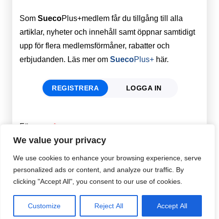
Som
Sueco
Plus+medlem får du tillgång till alla
artiklar, nyheter och innehåll samt öppnar samtidigt
upp för flera medlemsförmåner, rabatter och
erbjudanden. Läs mer om
Sueco
Plus+
här.
REGISTRERA
LOGGA IN
Förnamn
Email
*
We value your privacy
We use cookies to enhance your browsing experience, serve
Efternamn
Password
*
personalized ads or content, and analyze our traffic. By
clicking "Accept All", you consent to our use of cookies.
Remember Me
Customize
Reject All
Accept All
E-post
*