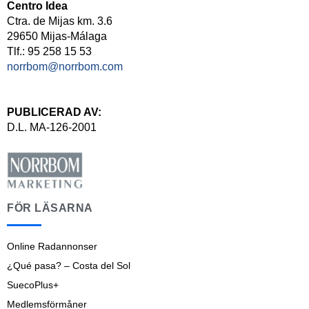
Centro Idea
Ctra. de Mijas km. 3.6
29650 Mijas-Málaga
Tlf.: 95 258 15 53
norrbom@norrbom.com
PUBLICERAD AV:
D.L. MA-126-2001
FÖR LÄSARNA
Online Radannonser
¿Qué pasa? – Costa del Sol
SuecoPlus+
Medlemsförmåner