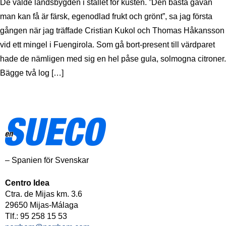
De valde landsbygden i stället för kusten. ”Den bästa gåvan
man kan få är färsk, egenodlad frukt och grönt”, sa jag första
gången när jag träffade Cristian Kukol och Thomas Håkansson
vid ett mingel i Fuengirola. Som gå bort-present till värdparet
hade de nämligen med sig en hel påse gula, solmogna citroner.
Bägge två log […]
– Spanien för Svenskar
Centro Idea
Ctra. de Mijas km. 3.6
29650 Mijas-Málaga
Tlf.: 95 258 15 53