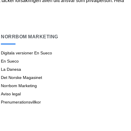
täcker försäkringen även ditt ansvar som privatperson. Hela
NORRBOM MARKETING
Digitala versioner En Sueco
En Sueco
La Danesa
Det Norske Magasinet
Norrbom Marketing
Aviso legal
Prenumerationsvillkor