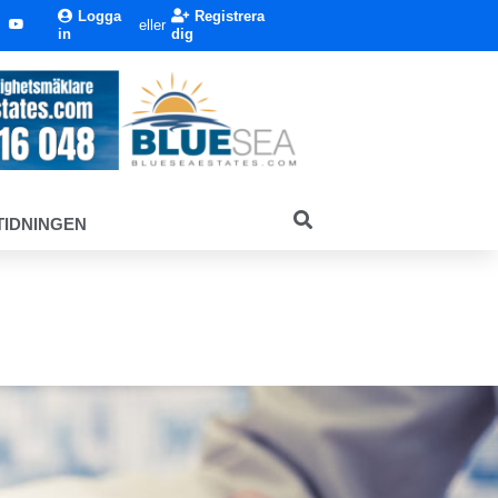
Logga
Registrera
eller
in
dig
TIDNINGEN