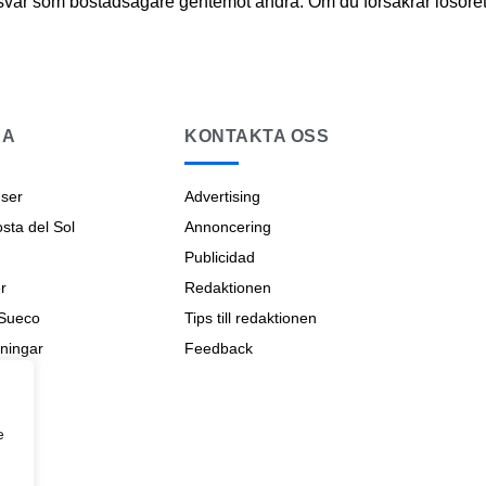
svar som bostadsägare gentemot andra. Om du försäkrar lösöret 
NA
KONTAKTA OSS
ser
Advertising
ta del Sol
Annoncering
Publicidad
r
Redaktionen
 Sueco
Tips till redaktionen
ningar
Feedback
na
e