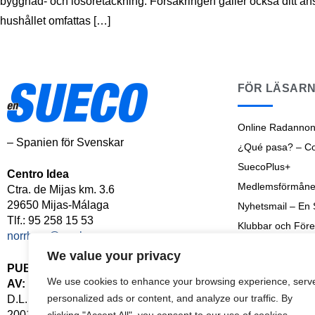
byggnad- och lösöretäckning. Försäkringen gäller också ditt an
hushållet omfattas […]
FÖR LÄSAR
Online Radannon
– Spanien för Svenskar
¿Qué pasa? – Cos
SuecoPlus+
Centro Idea
Medlemsförmåne
Ctra. de Mijas km. 3.6
29650 Mijas-Málaga
Nyhetsmail – En
Tlf.: 95 258 15 53
Klubbar och Före
norrbom@norrbom.com
Shoptalk
We value your privacy
Senaste Nyheter
PUBLICERAD
We use cookies to enhance your browsing experience, serv
AV:
Arkiv
personalized ads or content, and analyze our traffic. By
D.L. MA-126-
2001