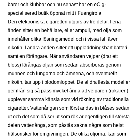
barer och klubbar och nu senast har en eCig-
specialiserad butik öppnat mitt i Fuengirola.
Den elektroniska cigaretten utgörs av tre delar. I ena
änden sitter en behållare, eller ampull, med olja som
innehåller olika lösningsmedel och i vissa fall även
nikotin. I andra änden sitter ett uppladdningsbart batteri
samt en förångare. När användaren vejpar (drar ett
bloss) förångas oljan som sedan absorberas genom
munnen och lungorna och ämnena, och eventuellt
nikotin, tas upp i blodomloppet. De alldra flesta modeller
ger ifrån sig så pass mycket ånga att vejparen (rökaren)
upplever samma känsla som vid rökning av traditionella
cigaretter. Vattenångan som först andas in blåses sedan
ut och det som då ser ut som rök är egentligen till största
delen vattenånga, som påstås sakna några som helst
hälsorisker för omgivningen. De olika oljorna, kan som