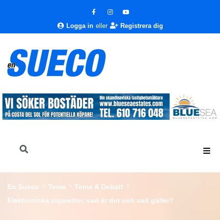
Logga in
eller
Registrera dig
En Sueco
Tema
Tema & Debatt
Elektroniska cigaretter, vad är det och vad gäller?