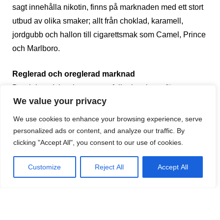
sagt innehålla nikotin, finns på marknaden med ett stort
utbud av olika smaker; allt från choklad, karamell,
jordgubb och hallon till cigarettsmak som Camel, Prince
och Marlboro.
Reglerad och oreglerad marknad
De elektroniska cigaretterna faller inte innanför ramarna
We value your privacy
för rökförbudet och återförsäljare och tillverkare
använder just detta som ett av de främsta argumenten
We use cookies to enhance your browsing experience, serve
för eCiggen, någonting som WHO
personalized ads or content, and analyze our traffic. By
clicking "Accept All", you consent to our use of cookies.
(Världshälsoorganisationen) uppmärksammat och nu
kallar ett svart hål i sina restriktioner.
Customize
Reject All
Accept All
I Spanien finns det idag ingen lag som förbjuder
vejpande, varken på allmänplats inomhus eller
utomhus. Istället är det upp till varje restaurang, krog,
arbetsgivare, sjukhus, flygbolag m.m. att fatta beslut i