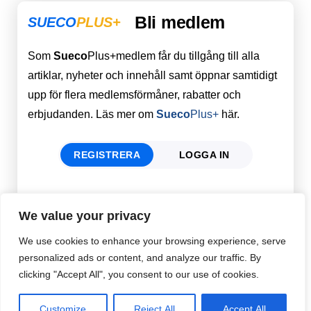
Bli medlem
SUECO
PLUS+
Som
Sueco
Plus+medlem får du tillgång till alla
artiklar, nyheter och innehåll samt öppnar samtidigt
upp för flera medlemsförmåner, rabatter och
erbjudanden. Läs mer om
Sueco
Plus+
här.
REGISTRERA
LOGGA IN
Förnamn
Email
*
We value your privacy
We use cookies to enhance your browsing experience, serve
personalized ads or content, and analyze our traffic. By
Efternamn
Password
*
clicking "Accept All", you consent to our use of cookies.
Customize
Reject All
Accept All