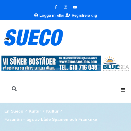
Logga in
eller
Registrera dig
En Sueco
Kultur
Kultur
Fasanön – ägs av både Spanien och Frankrike