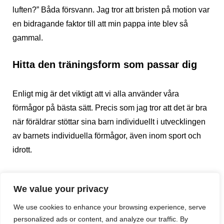
luften?” Båda försvann. Jag tror att bristen på motion var
en bidragande faktor till att min pappa inte blev så
gammal.
Hitta den träningsform som passar dig
Enligt mig är det viktigt att vi alla använder våra
förmågor på bästa sätt. Precis som jag tror att det är bra
när föräldrar stöttar sina barn individuellt i utvecklingen
av barnets individuella förmågor, även inom sport och
idrott.
Alla vet vi att motion är viktigt. Valet av motionsform
We value your privacy
måste väljas utefter önskan och förmåga. Det duger
inget till att pappa älskar fotboll om barnet är en
We use cookies to enhance your browsing experience, serve
klumpeduns och rädd för bollen, och pappan tvingar på
personalized ads or content, and analyze our traffic. By