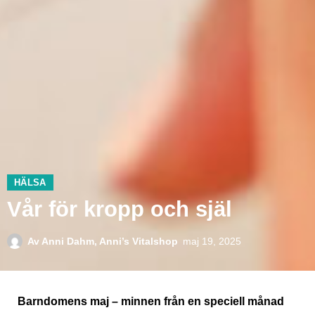
HÄLSA
Vår för kropp och själ
Av
Anni Dahm, Anni’s Vitalshop
maj 19, 2025
Barndomens maj – minnen från en speciell månad