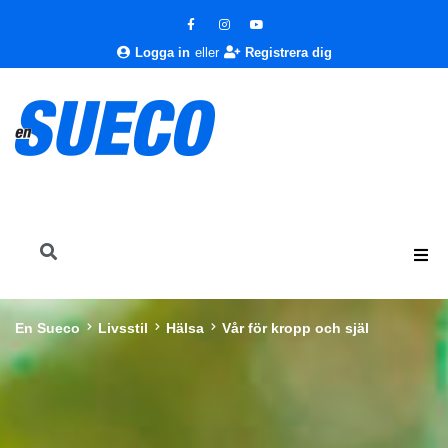
Logga in
eller
Registrera dig
En Sueco
Livsstil
Hälsa
Vår för kropp och själ