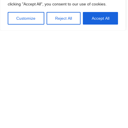
clicking "Accept All", you consent to our use of cookies.
barnet att sparka boll. Sådant beteende föder bara
mindervärdeskomplex, och det finns så många andra
Customize
Reject All
Accept All
spännande träningsformer, så lyssna på barnets
förmågor och intresse.