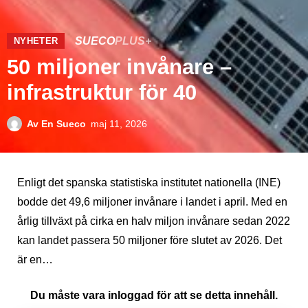
SUECO
PLUS+
NYHETER
50 miljoner invånare –
infrastruktur för 40
Av
En Sueco
maj 11, 2026
Enligt det spanska statistiska institutet nationella (INE)
bodde det 49,6 miljoner invånare i landet i april. Med en
årlig tillväxt på cirka en halv miljon invånare sedan 2022
kan landet passera 50 miljoner före slutet av 2026. Det
är en…
Du måste vara inloggad för att se detta innehåll.