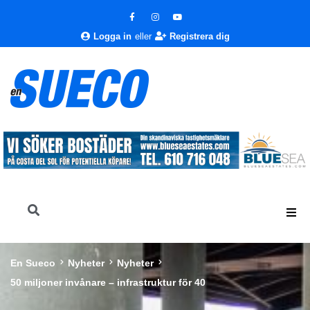
Logga in
eller
Registrera dig
En Sueco
Nyheter
Nyheter
50 miljoner invånare – infrastruktur för 40