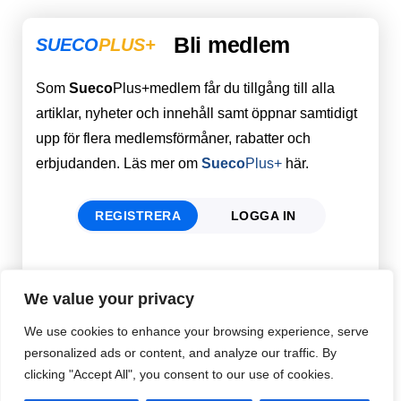
Bli medlem
SUECO
PLUS+
Som
Sueco
Plus+medlem får du tillgång till alla
artiklar, nyheter och innehåll samt öppnar samtidigt
upp för flera medlemsförmåner, rabatter och
erbjudanden. Läs mer om
Sueco
Plus+
här.
REGISTRERA
LOGGA IN
Förnamn
Email
*
We value your privacy
We use cookies to enhance your browsing experience, serve
personalized ads or content, and analyze our traffic. By
Efternamn
Password
*
clicking "Accept All", you consent to our use of cookies.