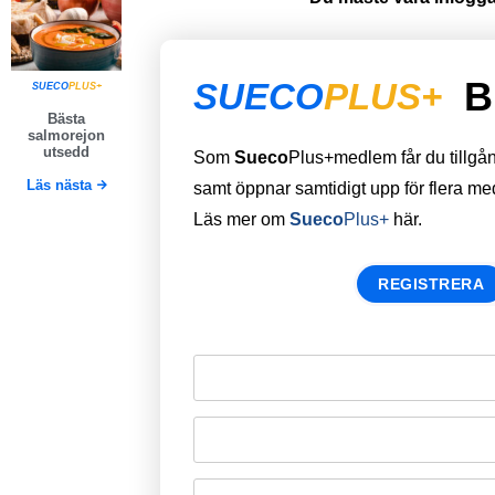
B
SUECO
PLUS+
SUECO
PLUS+
Bästa
salmorejon
utsedd
Som
Sueco
Plus+medlem får du tillgång 
Läs nästa
samt öppnar samtidigt upp för flera m
Läs mer om
Sueco
Plus+
här.
REGISTRERA
Remember Me