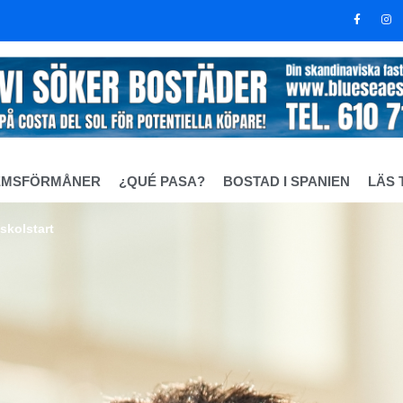
EMSFÖRMÅNER
¿QUÉ PASA?
BOSTAD I SPANIEN
LÄS 
 skolstart