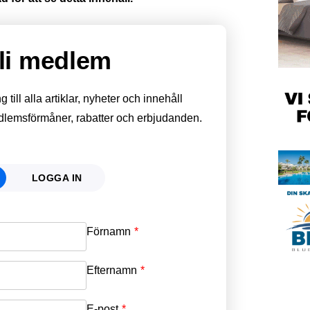
li medlem
till alla artiklar, nyheter och innehåll
edlemsförmåner, rabatter och erbjudanden.
LOGGA IN
Förnamn
Email
*
Efternamn
Password
*
E-post
*