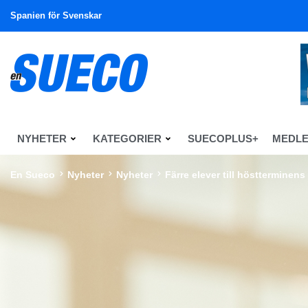
Spanien för Svenskar
NYHETER
KATEGORIER
SUECOPLUS+
MEDL
En Sueco
Nyheter
Nyheter
Färre elever till höstterminens