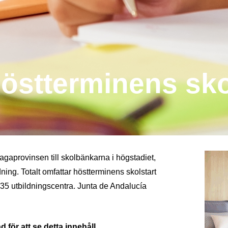
 höstterminens sko
gaprovinsen till skolbänkarna i högstadiet,
ing. Totalt omfattar höstterminens skolstart
235 utbildningscentra. Junta de Andalucía
 för att se detta innehåll.