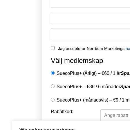
Jag accepterar Norrbom Marketings
ha
Välj medlemskap
SuecoPlus+ (Årligt)
–
€
60
/
1 år
Spa
SuecoPlus+
–
€
36
/
6 månader
Spa
SuecoPlus+ (månadsvis)
–
€
9
/
1 m
Rabattkod: