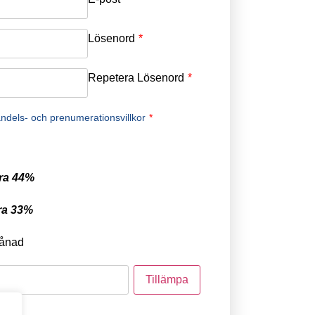
Lösenord
*
Repetera Lösenord
*
ndels- och prenumerationsvillkor
*
ra 44%
ra 33%
ånad