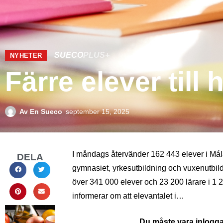
SUECO
PLUS+
NYHETER
Färre elever till
Av
En Sueco
september 15, 2025
I måndags återvänder 162 443 elever i Mála
DELA
gymnasiet, yrkesutbildning och vuxenutbildn
över 341 000 elever och 23 200 lärare i 1 
informerar om att elevantalet i…
Du måste vara inloggad