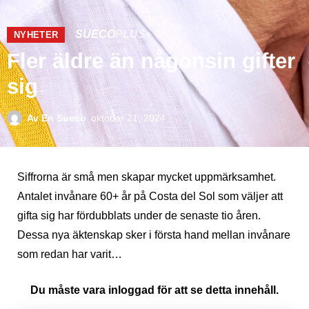
SUECO
PLUS+
NYHETER
Fler äldre än någonsin gifter
sig
Av
En Sueco
oktober 21, 2024
Siffrorna är små men skapar mycket uppmärksamhet.
Antalet invånare 60+ år på Costa del Sol som väljer att
gifta sig har fördubblats under de senaste tio åren.
Dessa nya äktenskap sker i första hand mellan invånare
som redan har varit…
Du måste vara inloggad för att se detta innehåll.