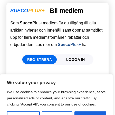
Bli medlem
SUECO
PLUS+
Som
Sueco
Plus+medlem får du tillgång till alla
artiklar, nyheter och innehåll samt öppnar samtidigt
upp för flera medlemsförmåner, rabatter och
erbjudanden. Läs mer om
Sueco
Plus+
här.
REGISTRERA
LOGGA IN
Förnamn
Email
*
We value your privacy
We use cookies to enhance your browsing experience, serve
personalized ads or content, and analyze our traffic. By
Efternamn
Password
*
clicking "Accept All", you consent to our use of cookies.