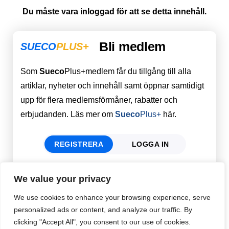
Du måste vara inloggad för att se detta innehåll.
Bli medlem
SUECO
PLUS+
Som
Sueco
Plus+medlem får du tillgång till alla
artiklar, nyheter och innehåll samt öppnar samtidigt
upp för flera medlemsförmåner, rabatter och
erbjudanden. Läs mer om
Sueco
Plus+
här.
REGISTRERA
LOGGA IN
We value your privacy
Förnamn
Email
*
We use cookies to enhance your browsing experience, serve
personalized ads or content, and analyze our traffic. By
clicking "Accept All", you consent to our use of cookies.
Efternamn
Password
*