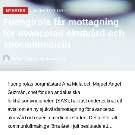
SUECO
PLUS+
NYHETER
Fuengirola får mottagning
för avancerad akutvård och
specialmedicin
Av
En Sueco
april 26, 2022
Fuengirolas borgmästare Ana Mula och Miguel Ángel
Guzmán, chef för den andalusiska
folkhälsomyndigheten (SAS), har just undertecknat ett
avtal om en ny sjukvårdsmottagning för avancerad
akutvård och specialmedicin i staden. Detta efter att
kommunfullmäktige förra året i juli beslutade att…