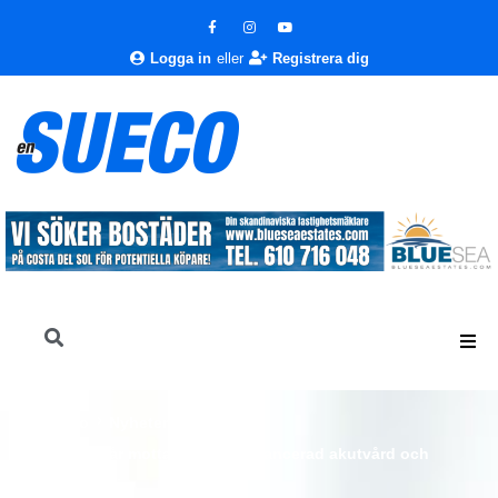
Logga in
eller
Registrera dig
En Sueco
Nyheter
Nyheter
Fuengirola får mottagning för avancerad akutvård och
specialmedicin