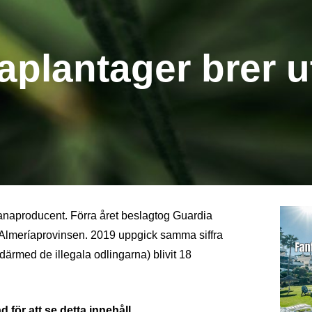
aplantager brer u
anaproducent. Förra året beslagtog Guardia
a Almeríaprovinsen. 2019 uppgick samma siffra
 därmed de illegala odlingarna) blivit 18
 för att se detta innehåll.