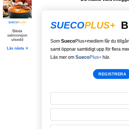
B
SUECO
PLUS+
SUECO
PLUS+
Bästa
salmorejon
utsedd
Som
Sueco
Plus+medlem får du tillgång 
Läs nästa
samt öppnar samtidigt upp för flera m
Läs mer om
Sueco
Plus+
här.
REGISTRERA
Remember Me