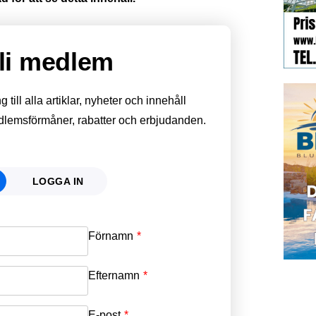
li medlem
till alla artiklar, nyheter och innehåll
edlemsförmåner, rabatter och erbjudanden.
LOGGA IN
Förnamn
Email
*
Efternamn
Password
*
E-post
*