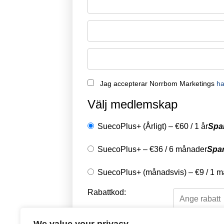
Jag accepterar Norrbom Marketings
ha
Välj medlemskap
SuecoPlus+ (Årligt)
–
€
60
/
1 år
Spa
SuecoPlus+
–
€
36
/
6 månader
Spa
SuecoPlus+ (månadsvis)
–
€
9
/
1 m
Rabattkod: