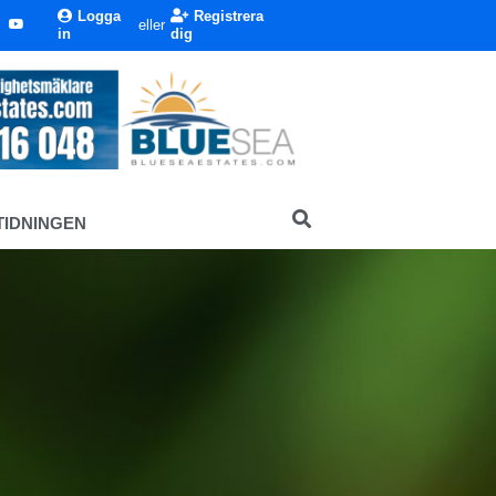
Logga
Registrera
eller
in
dig
TIDNINGEN