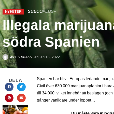
SUECO
PLUS+
NYHETER
Illegala marijuan
södra Spanien
Av
En Sueco
januari 13, 2022
Spanien har blivit Europas ledande mariju
DELA
Civil över 630 000 marijuanaplantor i bar
till 34 000, vilket innebär att beslagen (och
gånger vanligare under loppet…
Du måste vara inloggad