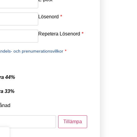
Lösenord
*
Repetera Lösenord
*
ndels- och prenumerationsvillkor
*
ra 44%
ra 33%
ånad