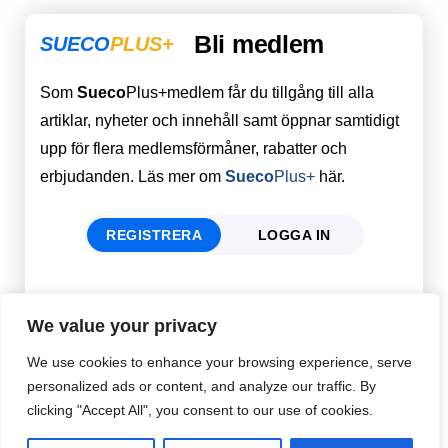
Bli medlem
SUECO
PLUS+
Som
Sueco
Plus+medlem får du tillgång till alla
artiklar, nyheter och innehåll samt öppnar samtidigt
upp för flera medlemsförmåner, rabatter och
erbjudanden. Läs mer om
Sueco
Plus+
här.
REGISTRERA
LOGGA IN
Förnamn
Email
*
We value your privacy
We use cookies to enhance your browsing experience, serve
personalized ads or content, and analyze our traffic. By
Efternamn
Password
*
clicking "Accept All", you consent to our use of cookies.