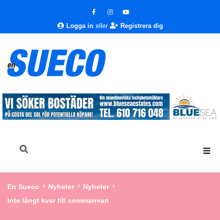
Logga in
eller
Registrera dig
En Sueco
Nyheter
Nyheter
Inte långt kvar till sommarrean