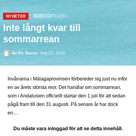
SUECO
PLUS+
NYHETER
Inte långt kvar till
sommarrean
Av
En Sueco
maj 13, 2026
Invånarna i Málagaprovinsen förbereder sig just nu inför
en av årets största reor. Det handlar om sommarrean,
som i Andalusien officiellt startar den 1 juli för att sedan
pågå fram till den 31 augusti. På senare år har dock
en…
Du måste vara inloggad för att se detta innehåll.