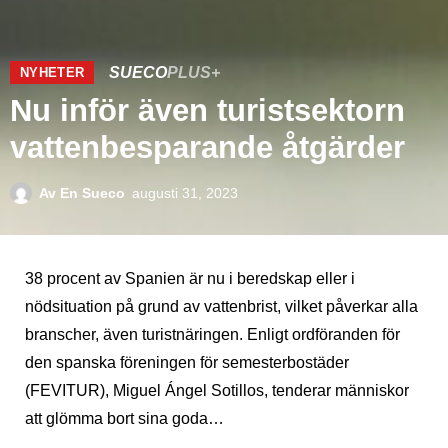
SUECO
PLUS+
NYHETER
Nu inför även turistsektorn
vattenbesparande åtgärder
Av
En Sueco
augusti 31, 2023
38 procent av Spanien är nu i beredskap eller i
nödsituation på grund av vattenbrist, vilket påverkar alla
branscher, även turistnäringen. Enligt ordföranden för
den spanska föreningen för semesterbostäder
(FEVITUR), Miguel Ángel Sotillos, tenderar människor
att glömma bort sina goda…