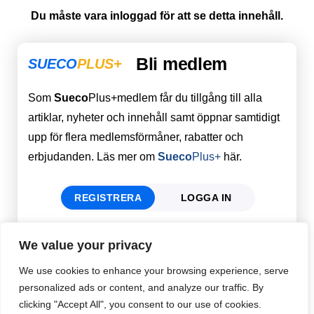
Du måste vara inloggad för att se detta innehåll.
Bli medlem
SUECO
PLUS+
Som
Sueco
Plus+medlem får du tillgång till alla
artiklar, nyheter och innehåll samt öppnar samtidigt
upp för flera medlemsförmåner, rabatter och
erbjudanden. Läs mer om
Sueco
Plus+
här.
REGISTRERA
LOGGA IN
We value your privacy
Förnamn
Email
*
We use cookies to enhance your browsing experience, serve
personalized ads or content, and analyze our traffic. By
clicking "Accept All", you consent to our use of cookies.
Efternamn
Password
*