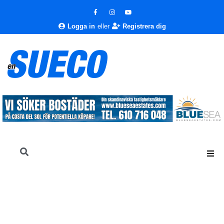
Logga in
eller
Registrera dig
En Sueco
Nyheter
Nyheter
Nu inför även turistsektorn vattenbesparande åtgärder