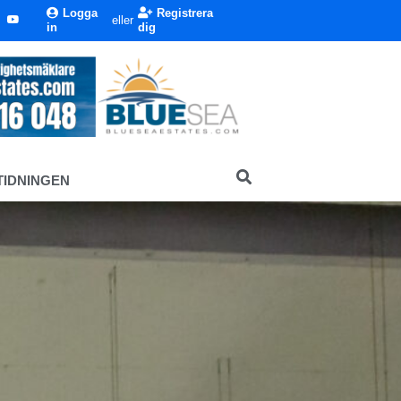
Logga
Registrera
eller
in
dig
TIDNINGEN