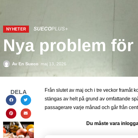
SUECO
PLUS+
NYHETER
Nya problem för 
Av
En Sueco
maj 13, 2026
Från slutet av maj och i tre veckor framåt 
DELA
stängas av helt på grund av omfattande spå
passagerare varje månad och går från cen
Du måste vara inloggad