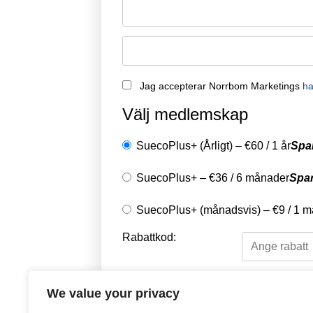
Jag accepterar Norrbom Marketings
ha
Välj medlemskap
SuecoPlus+ (Årligt)
–
€
60
/
1 år
Spa
SuecoPlus+
–
€
36
/
6 månader
Spa
SuecoPlus+ (månadsvis)
–
€
9
/
1 m
Rabattkod:
Välj en betalningsme
We value your privacy