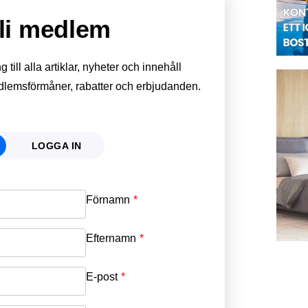
li medlem
till alla artiklar, nyheter och innehåll
edlemsförmåner, rabatter och erbjudanden.
LOGGA IN
Förnamn
Email
*
Efternamn
Password
*
E-post
*