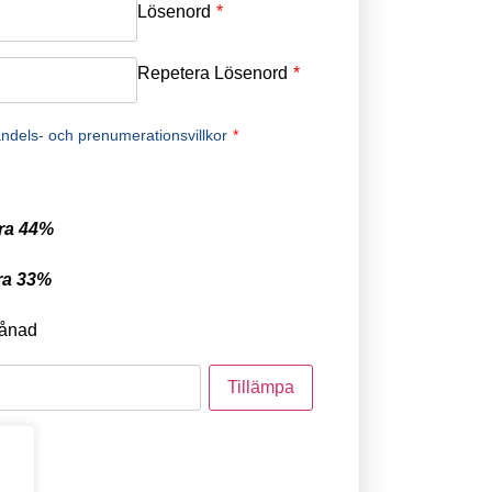
Lösenord
*
Repetera Lösenord
*
ndels- och prenumerationsvillkor
*
ra 44%
ra 33%
ånad
tod