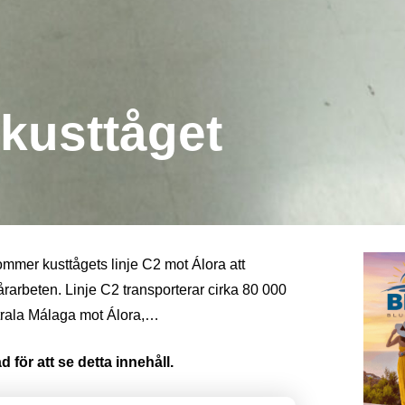
kusttåget
kommer kusttågets linje C2 mot Álora att
rarbeten. Linje C2 transporterar cirka 80 000
trala Málaga mot Álora,…
 för att se detta innehåll.