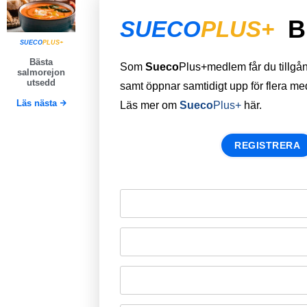
B
SUECO
PLUS+
SUECO
PLUS+
Bästa
Som
Sueco
Plus+medlem får du tillgång 
salmorejon
utsedd
samt öppnar samtidigt upp för flera m
Läs nästa
Läs mer om
Sueco
Plus+
här.
REGISTRERA
Remember Me