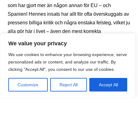
som har gjort mer än någon annan för EU – och
Spanien! Hennes insats har allt för ofta överskuggats av
pressens billiga kritik och några enstaka felsteg, vilket ju
alla gör här i livet – även den mest korrekta
förbundskanslern. Felsteg och billig kritik lämnas det
We value your privacy
inte plats åt här. Här används spaltplatsen till rena ord
We use cookies to enhance your browsing experience, serve
om en statsledare som alltid hållit sin väg ren och hållit
personalized ads or content, and analyze our traffic. By
kursen helt klar för vart hon, Tyskland och Europa
clicking "Accept All", you consent to our use of cookies.
skulle.
Customize
Reject All
Accept All
Angela Merkel har två egenskaper, som dessvärre har
blivit en bristvara hos många av dagens politiker. Hon
kan konsten att kompromissa och hon kan ta ansvar.
Helt missvisande har hon – speciellt i Spanska medier –
ofta framställts som den stenhårda, kalkylerande och
högerorienterade politikern. Låt oss byta ut de första två