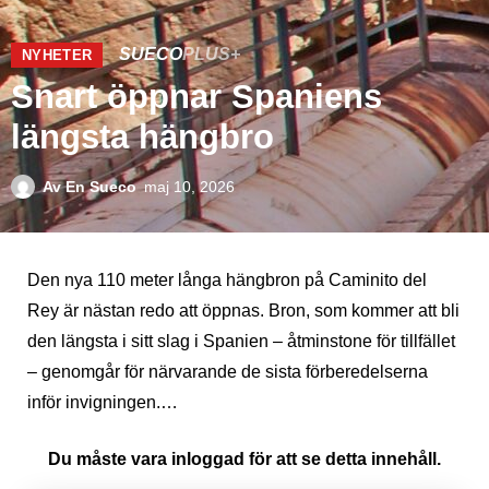
SUECO
PLUS+
NYHETER
Snart öppnar Spaniens
längsta hängbro
Av
En Sueco
maj 10, 2026
Den nya 110 meter långa hängbron på Caminito del
Rey är nästan redo att öppnas. Bron, som kommer att bli
den längsta i sitt slag i Spanien – åtminstone för tillfället
– genomgår för närvarande de sista förberedelserna
inför invigningen.…
Du måste vara inloggad för att se detta innehåll.