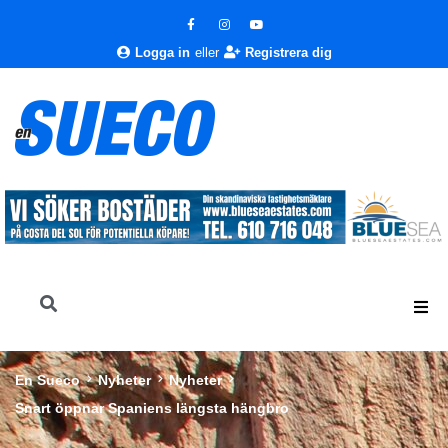
Logga in
eller
Registrera dig
En Sueco
Nyheter
Nyheter
Snart öppnar Spaniens längsta hängbro