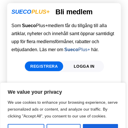
Bli medlem
SUECO
PLUS+
Som
Sueco
Plus+medlem får du tillgång till alla
artiklar, nyheter och innehåll samt öppnar samtidigt
upp för flera medlemsförmåner, rabatter och
erbjudanden. Läs mer om
Sueco
Plus+
här.
REGISTRERA
LOGGA IN
Förnamn
Email
*
We value your privacy
We use cookies to enhance your browsing experience, serve
personalized ads or content, and analyze our traffic. By
Efternamn
Password
*
clicking "Accept All", you consent to our use of cookies.