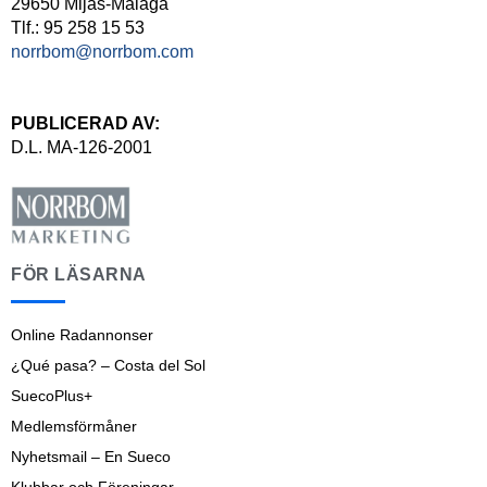
29650 Mijas-Málaga
Tlf.: 95 258 15 53
norrbom@norrbom.com
PUBLICERAD AV:
D.L. MA-126-2001
FÖR LÄSARNA
Online Radannonser
¿Qué pasa? – Costa del Sol
SuecoPlus+
Medlemsförmåner
Nyhetsmail – En Sueco