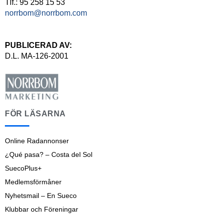
Tlf.: 95 258 15 53
norrbom@norrbom.com
PUBLICERAD AV:
D.L. MA-126-2001
FÖR LÄSARNA
Online Radannonser
¿Qué pasa? – Costa del Sol
SuecoPlus+
Medlemsförmåner
Nyhetsmail – En Sueco
Klubbar och Föreningar