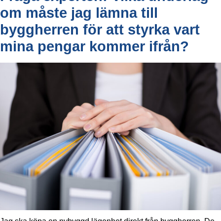
om måste jag lämna till
byggherren för att styrka vart
mina pengar kommer ifrån?