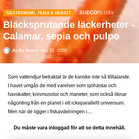
SUECO
PLUS+
GASTRONOMI
,
TEMA & DEBATT
Bläcksprutande läckerheter -
Calamar, sepia och pulpo
Av
En Sueco
maj 21, 2026
Som vattendjur betraktat är de kanske inte så tilltalande.
I havet umgås de med varelser som sjöhästar och
havskatter, knivmusslor och maneter, som också liknar
någonting från en planet i ett ickeparallellt universum.
Men när de ligger i fiskavdelningen i…
Du måste vara inloggad för att se detta innehåll.