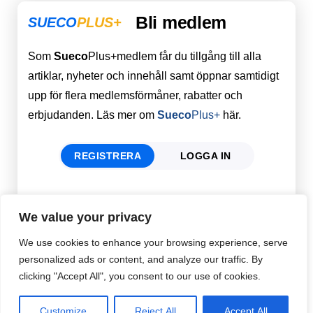
Bli medlem
SUECO
PLUS+
Som
Sueco
Plus+medlem får du tillgång till alla
artiklar, nyheter och innehåll samt öppnar samtidigt
upp för flera medlemsförmåner, rabatter och
erbjudanden. Läs mer om
Sueco
Plus+
här.
REGISTRERA
LOGGA IN
Förnamn
Email
*
We value your privacy
We use cookies to enhance your browsing experience, serve
personalized ads or content, and analyze our traffic. By
Efternamn
Password
*
clicking "Accept All", you consent to our use of cookies.
Customize
Reject All
Accept All