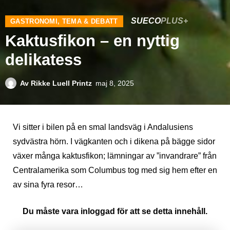
SUECO
PLUS+
GASTRONOMI
,
TEMA & DEBATT
Kaktusfikon – en nyttig
delikatess
Av
Rikke Luell Printz
maj 8, 2025
Vi sitter i bilen på en smal landsväg i Andalusiens
sydvästra hörn. I vägkanten och i dikena på bägge sidor
växer många kaktusfikon; lämningar av ”invandrare” från
Centralamerika som Columbus tog med sig hem efter en
av sina fyra resor…
Du måste vara inloggad för att se detta innehåll.