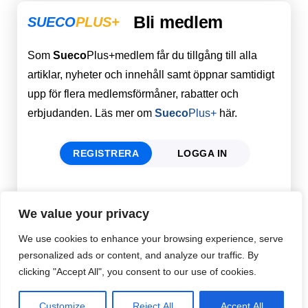
Bli medlem
SUECO
PLUS+
Som
Sueco
Plus+medlem får du tillgång till alla
artiklar, nyheter och innehåll samt öppnar samtidigt
upp för flera medlemsförmåner, rabatter och
erbjudanden. Läs mer om
Sueco
Plus+
här.
REGISTRERA
LOGGA IN
Förnamn
Email
*
We value your privacy
We use cookies to enhance your browsing experience, serve
personalized ads or content, and analyze our traffic. By
Efternamn
Password
*
clicking "Accept All", you consent to our use of cookies.
Customize
Reject All
Accept All