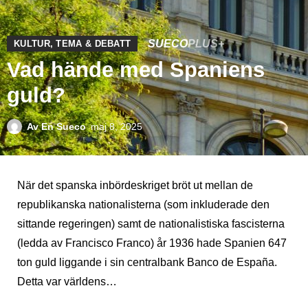
SUECO
PLUS+
KULTUR
,
TEMA & DEBATT
Vad hände med Spaniens
guld?
Av
En Sueco
maj 8, 2025
När det spanska inbördeskriget bröt ut mellan de
republikanska nationalisterna (som inkluderade den
sittande regeringen) samt de nationalistiska fascisterna
(ledda av Francisco Franco) år 1936 hade Spanien 647
ton guld liggande i sin centralbank Banco de España.
Detta var världens…