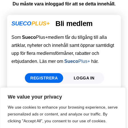
Du måste vara inloggad för att se detta innehåll.
Bli medlem
SUECO
PLUS+
Som
Sueco
Plus+medlem får du tillgång till alla
artiklar, nyheter och innehåll samt öppnar samtidigt
upp för flera medlemsförmåner, rabatter och
erbjudanden. Läs mer om
Sueco
Plus+
här.
REGISTRERA
LOGGA IN
We value your privacy
Förnamn
Email
*
We use cookies to enhance your browsing experience, serve
personalized ads or content, and analyze our traffic. By
clicking "Accept All", you consent to our use of cookies.
Efternamn
Password
*