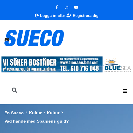
Logga in
eller
Registrera dig
En Sueco
Kultur
Kultur
Vad hände med Spaniens guld?