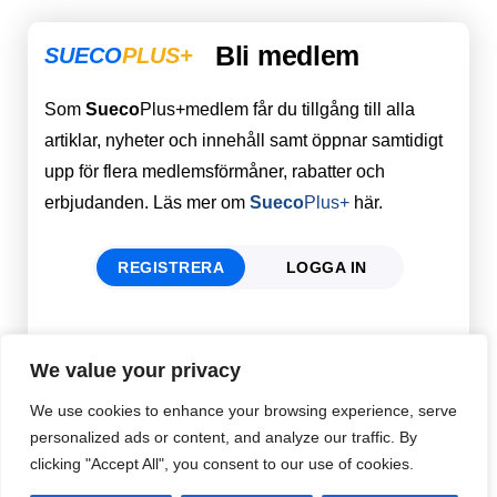
Bli medlem
SUECO
PLUS+
Som
Sueco
Plus+medlem får du tillgång till alla
artiklar, nyheter och innehåll samt öppnar samtidigt
upp för flera medlemsförmåner, rabatter och
erbjudanden. Läs mer om
Sueco
Plus+
här.
REGISTRERA
LOGGA IN
Förnamn
Email
*
We value your privacy
We use cookies to enhance your browsing experience, serve
personalized ads or content, and analyze our traffic. By
Efternamn
Password
*
clicking "Accept All", you consent to our use of cookies.