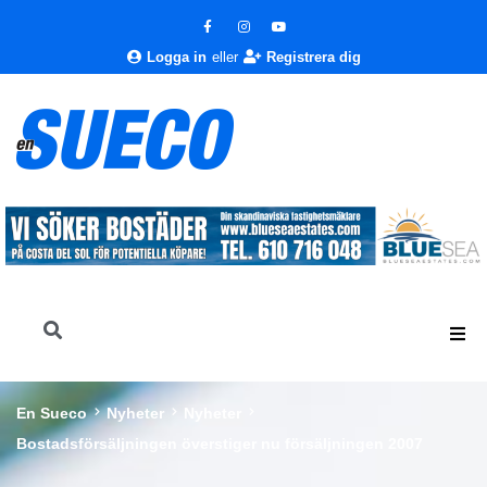
Logga in
eller
Registrera dig
En Sueco
Nyheter
Nyheter
Bostadsförsäljningen överstiger nu försäljningen 2007