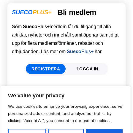
Bli medlem
SUECO
PLUS+
Som
Sueco
Plus+medlem får du tillgång till alla
artiklar, nyheter och innehåll samt öppnar samtidigt
upp för flera medlemsförmåner, rabatter och
erbjudanden. Läs mer om
Sueco
Plus+
här.
REGISTRERA
LOGGA IN
Förnamn
Email
*
We value your privacy
We use cookies to enhance your browsing experience, serve
personalized ads or content, and analyze our traffic. By
Efternamn
Password
*
clicking "Accept All", you consent to our use of cookies.