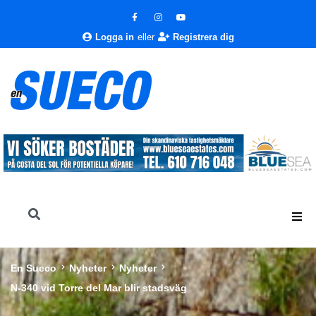
Logga in
eller
Registrera dig
En Sueco
Nyheter
Nyheter
N-340 vid Torre del Mar blir stadsväg