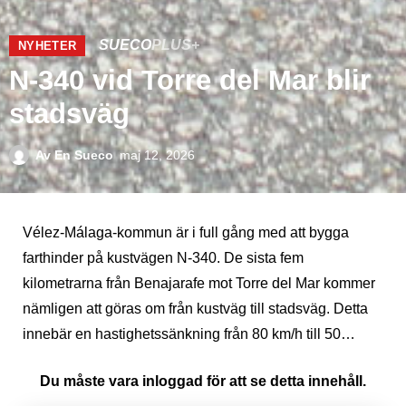
SUECO
PLUS+
NYHETER
N-340 vid Torre del Mar blir
stadsväg
Av
En Sueco
maj 12, 2026
Vélez-Málaga-kommun är i full gång med att bygga
farthinder på kustvägen N-340. De sista fem
kilometrarna från Benajarafe mot Torre del Mar kommer
nämligen att göras om från kustväg till stadsväg. Detta
innebär en hastighetssänkning från 80 km/h till 50…
Du måste vara inloggad för att se detta innehåll.