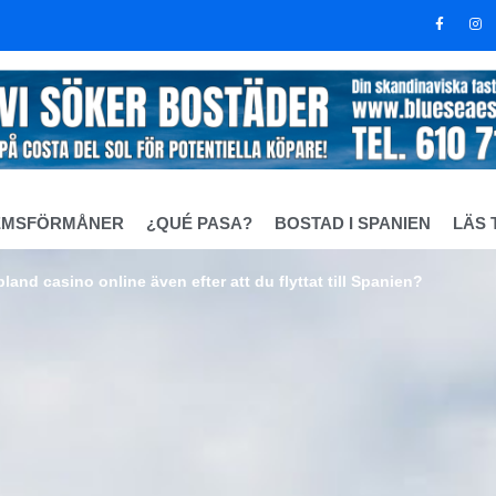
EMSFÖRMÅNER
¿QUÉ PASA?
BOSTAD I SPANIEN
LÄS 
land casino online även efter att du flyttat till Spanien?