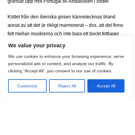
gränsar upp mot Portugal till Andalusien i söder.
Köttet från den iberiska grisen kännetecknas bland
annat av att det är rikligt marmorerat – dvs. att det finns
fett mellan musklerna och inte bara ett tjockt fettlager
ytterst mot huden, som hos de flesta grisraser. Men det
We value your privacy
är inte bara fodret som avgör fettet i köttet. Medan de
We use cookies to enhance your browsing experience, serve
flesta andra grisar, liksom i Sverige, står i spiltor, får den
personalized ads or content, and analyze our traffic. By
iberiska grisen gå fritt i stora inhägnade områden –
clicking "Accept All", you consent to our use of cookies.
någonting som ger dem massa motion. Och liksom för
människor betyder motion mycket för grisens
Customize
Reject All
Accept All
allmänhälsa, musklernas uppbyggnad m.m. Dessutom
hävdas det att nötterna, som innehåller en betydlig
mängd omättat fett, har gjort att denna skinka passar bra
som del av kosten till hjärtpatienter, som ju annars inte
får äta fet mat.