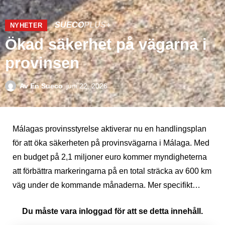
SUECO
PLUS+
NYHETER
Ökad säkerhet på vägarna i
provinsen
Av
En Sueco
juni 22, 2026
Málagas provinsstyrelse aktiverar nu en handlingsplan
för att öka säkerheten på provinsvägarna i Málaga. Med
en budget på 2,1 miljoner euro kommer myndigheterna
att förbättra markeringarna på en total sträcka av 600 km
väg under de kommande månaderna. Mer specifikt…
Du måste vara inloggad för att se detta innehåll.