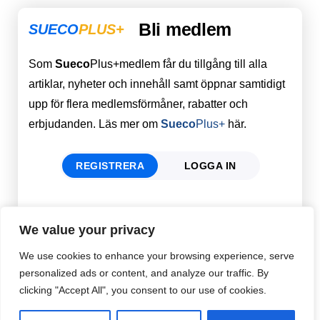
Bli medlem
SUECO
PLUS+
Som
Sueco
Plus+medlem får du tillgång till alla
artiklar, nyheter och innehåll samt öppnar samtidigt
upp för flera medlemsförmåner, rabatter och
erbjudanden. Läs mer om
Sueco
Plus+
här.
REGISTRERA
LOGGA IN
Förnamn
Email
*
We value your privacy
We use cookies to enhance your browsing experience, serve
personalized ads or content, and analyze our traffic. By
Efternamn
Password
*
clicking "Accept All", you consent to our use of cookies.