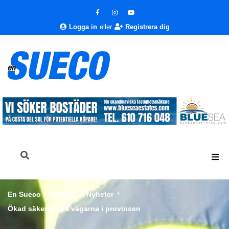
Logga in
eller
Registrera dig
En Sueco
Nyheter
Nyheter
Ökad säkerhet på vägarna i provinsen