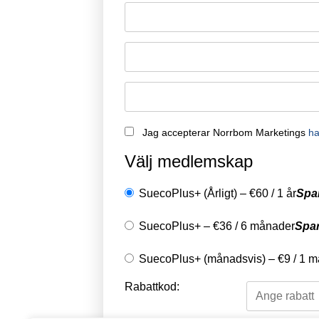
Remember Me
Jag accepterar Norrbom Marketings
ha
Välj medlemskap
SuecoPlus+ (Årligt)
–
€
60
/
1 år
Spa
SuecoPlus+
–
€
36
/
6 månader
Spa
SuecoPlus+ (månadsvis)
–
€
9
/
1 m
Rabattkod: