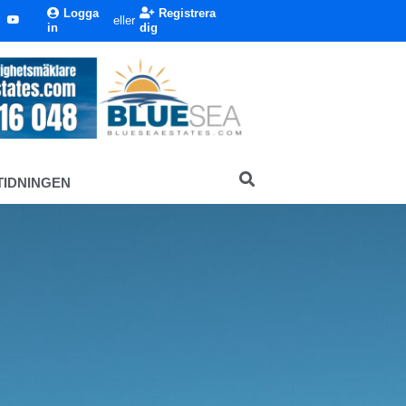
Logga
Registrera
eller
in
dig
TIDNINGEN