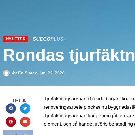
SUECO
PLUS+
NYHETER
Rondas tjurfäkt
Av
En Sueco
juni 22, 2026
Tjurfäktningsarenan i Ronda börjar likna si
DELA
renoveringsarbete plockas nu byggnadsstä
Tjurfäktningsarenan har genomgått en vars
element, och så har det utförts behandling