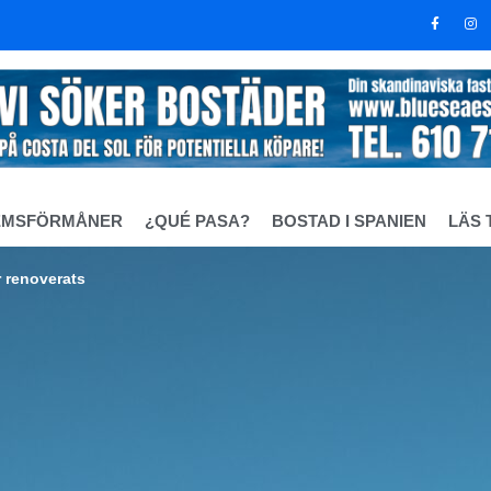
EMSFÖRMÅNER
¿QUÉ PASA?
BOSTAD I SPANIEN
LÄS 
 renoverats