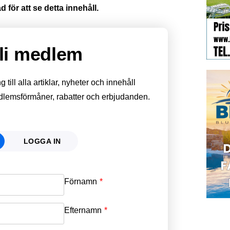
 för att se detta innehåll.
li medlem
till alla artiklar, nyheter och innehåll
edlemsförmåner, rabatter och erbjudanden.
LOGGA IN
Förnamn
Email
*
Efternamn
Password
*