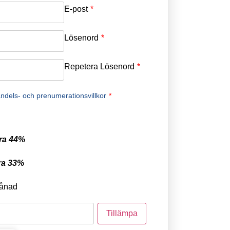
E-post
*
Lösenord
*
Repetera Lösenord
*
ndels- och prenumerationsvillkor
*
ra 44%
ra 33%
ånad