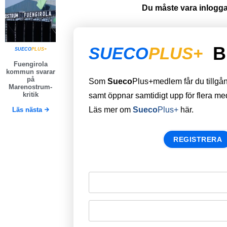
Du måste vara inloggad
B
SUECO
PLUS+
SUECO
PLUS+
Fuengirola
kommun svarar
på
Som
Sueco
Plus+medlem får du tillgång 
Marenostrum-
kritik
samt öppnar samtidigt upp för flera m
Läs mer om
Sueco
Plus+
här.
Läs nästa
REGISTRERA