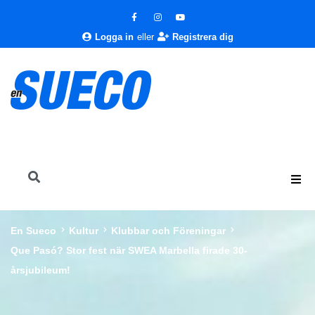
Logga in
eller
Registrera dig
En Sueco
Kultur
Klubbar och Föreningar
Que Pasó? Stor fest när SWEA Marbella firade 30-
årsjubileum!