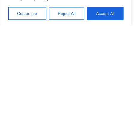
SWEA:s egen modedesigner Britten Emme bjöd på en
Customize
Reject All
Accept All
storslagen modeshow ackompanjerad av ABBA-musik,
som satte stämningen. Britten Emme, som varit en
trogen Swea sedan starten för 30 år sedan, förärades
dessutom utmärkelsen ”Grande Dame of SWEA
Marbella.