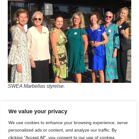
SWEA Marbellas styrelse.
Kvällen började som det sig bör med cava och goda
We value your privacy
kanapéer följt av en 3-rätters middag bestående av
bland annat kaprisdoftande laxcarpaccio, oxkötts-tataki
We use cookies to enhance your browsing experience, serve
och äppelkaka, med extra av allt. Men redan före
personalized ads or content, and analyze our traffic. By
clicking "Accept All", you consent to our use of cookies.
middagen tog den första begivenheten sin början, då