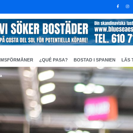
EMSFÖRMÅNER
¿QUÉ PASA?
BOSTAD I SPANIEN
LÄS 
ga