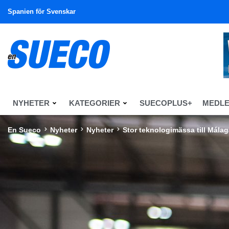
Spanien för Svenskar
NYHETER
KATEGORIER
SUECOPLUS+
MEDL
En Sueco
Nyheter
Nyheter
Stor teknologimässa till Mála