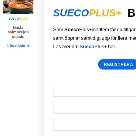
B
SUECO
PLUS+
SUECO
PLUS+
Bästa
Som
Sueco
Plus+medlem får du tillgång 
salmorejon
utsedd
samt öppnar samtidigt upp för flera m
Läs nästa
Läs mer om
Sueco
Plus+
här.
REGISTRERA
Remember Me