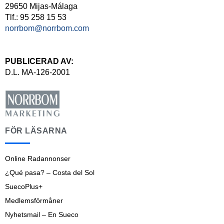
29650 Mijas-Málaga
Tlf.: 95 258 15 53
norrbom@norrbom.com
PUBLICERAD AV:
D.L. MA-126-2001
FÖR LÄSARNA
Online Radannonser
¿Qué pasa? – Costa del Sol
SuecoPlus+
Medlemsförmåner
Nyhetsmail – En Sueco