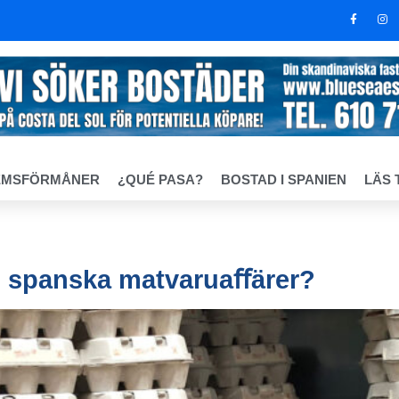
EMSFÖRMÅNER
¿QUÉ PASA?
BOSTAD I SPANIEN
LÄS 
t i spanska matvaruaﬀärer?