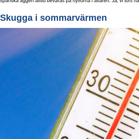
spanska äggen alltid bevaras på hyllorna i affären. Ja, vi törs n
Skugga i sommarvärmen