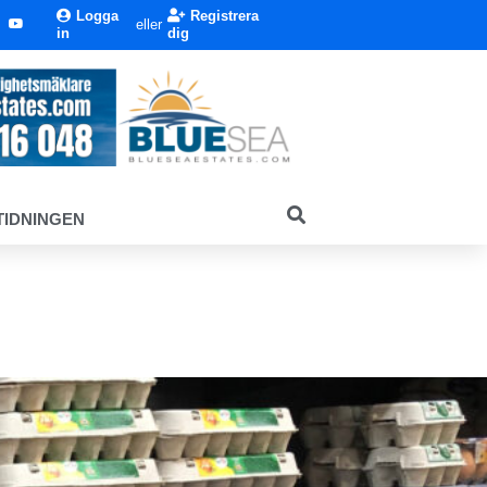
Logga
Registrera
eller
in
dig
TIDNINGEN