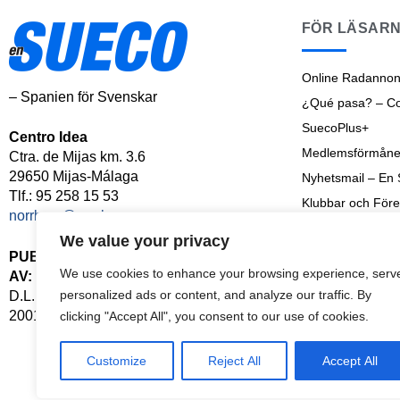
FÖR LÄSAR
Online Radannon
– Spanien för Svenskar
¿Qué pasa? – Cos
SuecoPlus+
Centro Idea
Medlemsförmåne
Ctra. de Mijas km. 3.6
29650 Mijas-Málaga
Nyhetsmail – En
Tlf.: 95 258 15 53
Klubbar och Före
norrbom@norrbom.com
Shoptalk
We value your privacy
Senaste Nyheter
PUBLICERAD
We use cookies to enhance your browsing experience, serv
AV:
Arkiv
personalized ads or content, and analyze our traffic. By
D.L. MA-126-
2001
clicking "Accept All", you consent to our use of cookies.
Customize
Reject All
Accept All