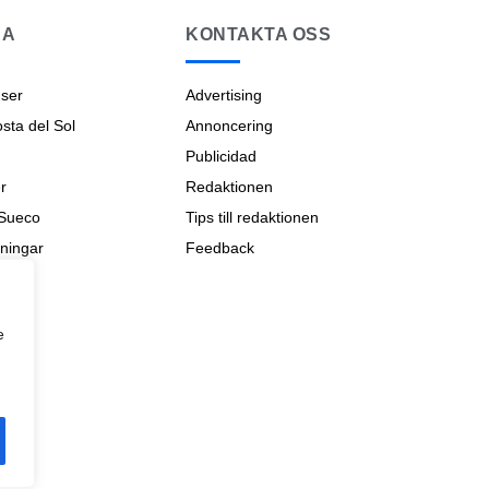
NA
KONTAKTA OSS
ser
Advertising
ta del Sol
Annoncering
Publicidad
r
Redaktionen
 Sueco
Tips till redaktionen
ningar
Feedback
na
e