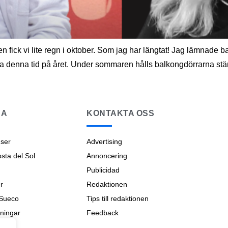
en fick vi lite regn i oktober. Som jag har längtat! Jag lämnad
terna denna tid på året. Under sommaren hålls balkongdörrarna st
NA
KONTAKTA OSS
ser
Advertising
ta del Sol
Annoncering
Publicidad
r
Redaktionen
 Sueco
Tips till redaktionen
ningar
Feedback