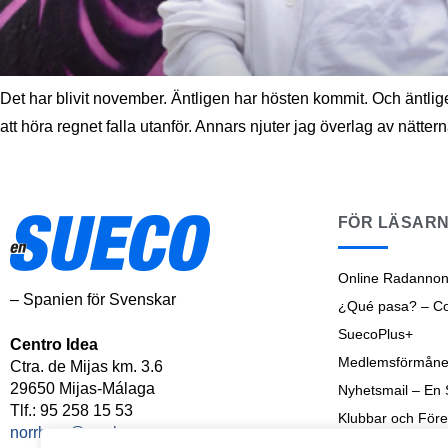
Det har blivit november. Äntligen har hösten kommit. Och äntlig
att höra regnet falla utanför. Annars njuter jag överlag av nät
FÖR LÄSAR
Online Radannon
– Spanien för Svenskar
¿Qué pasa? – Cos
SuecoPlus+
Centro Idea
Medlemsförmåne
Ctra. de Mijas km. 3.6
29650 Mijas-Málaga
Nyhetsmail – En
Tlf.: 95 258 15 53
Klubbar och Före
norrbom@norrbom.com
Shoptalk