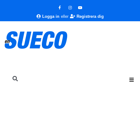
Logga in
eller
Registrera dig
En Sueco
Nyheter
Nyheter
Nyheter från klubbar, föreningar och kyrkor juli och augusti
2014