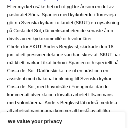
Efter mycket osäkerhet och drygt tre år som en del av
pastoratet Södra Spanien med kyrkoherde i Torrevieja
gör nu Svenska kyrkan i utlandet (SKUT) en nysatsning
på Costa del Sol, där verksamheten de senaste åren
drivits av en kyrkokommitté och volontärer.
Chefen för SKUT, Anders Bergkvist, skickade den 18
juni ut ett pressmeddelande vari han skrev att SKUT har
märkt ett markant ökat behov i Spanien och speciellt på
Costa del Sol. Därför skickar de ut en präst och en
assistent med diakonal inriktning till Svenska kyrkan
Costa del Sol, med huvudsäte i Fuengirola, där de
kommer att utveckla och förvalta arbetet tillsammans
med volontärerna. Anders Bergkvist lät också meddela
att arbetsutmaningarna kommer att bestå av att öka
stödet för barn och unga samt riktigt gamla i området
We value your privacy
och att ge stöd till de hundratusentals turisterna som