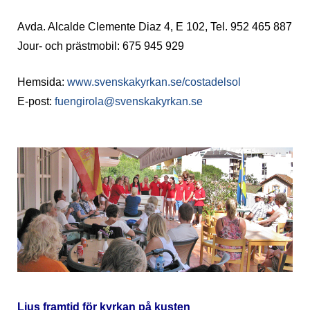
Avda. Alcalde Clemente Diaz 4, E 102, Tel. 952 465 887
Jour- och prästmobil: 675 945 929
Hemsida:
www.svenskakyrkan.se/costadelsol
E-post:
fuengirola@svenskakyrkan.se
Ljus framtid för kyrkan på kusten