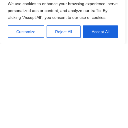
We use cookies to enhance your browsing experience, serve
söker sig till området varje år.
personalized ads or content, and analyze our traffic. By
Dessutom förlängs dispositionen av kyrkolokalen i
clicking "Accept All", you consent to our use of cookies.
Edificio Tres Coronas fram till 2019.
I skrivande stund påbörjas således arbetet med att
Customize
Reject All
Accept All
tillsätta de två tjänsterna.
AHN-Fuengirola/Mijas
AHN:s styrelse önskar alla medlemmar en riktig skön
och avkopplande sommar! Vi tackar för er förståelse och