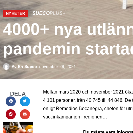
SUECO
PLUS+
NYHETER
4000+ nya utlänn
pandemin starta
Av
En Sueco
november 29, 2021
Mellan mars 2020 och november 2021 ökade
DELA
4 101 personer, från 40 745 till 44 846. De
enligt Remedios Bocanegra, chefen för utri
vaccinkampanjen i regionen…
Du måste vara inloggad