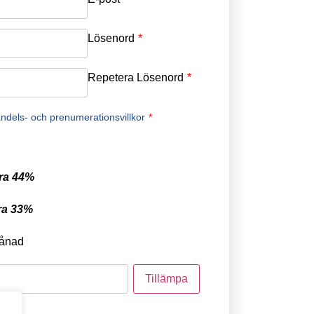
Lösenord
*
Repetera Lösenord
*
ndels- och prenumerationsvillkor
*
ra 44%
ra 33%
ånad