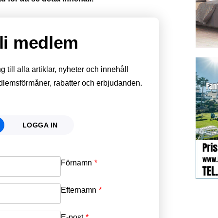
li medlem
till alla artiklar, nyheter och innehåll
edlemsförmåner, rabatter och erbjudanden.
LOGGA IN
Förnamn
Email
*
Efternamn
Password
*
E-post
*