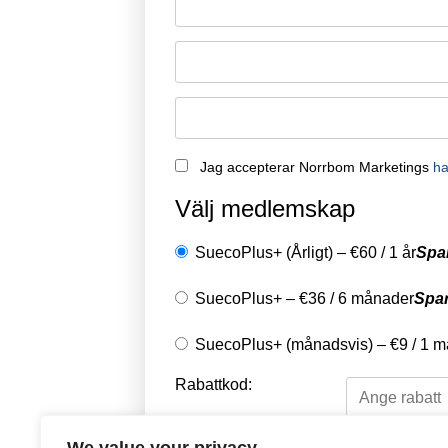
Jag accepterar Norrbom Marketings
ha
Välj medlemskap
SuecoPlus+ (Årligt)
–
€
60
/
1 år
Spa
SuecoPlus+
–
€
36
/
6 månader
Spa
SuecoPlus+ (månadsvis)
–
€
9
/
1 m
Rabattkod: