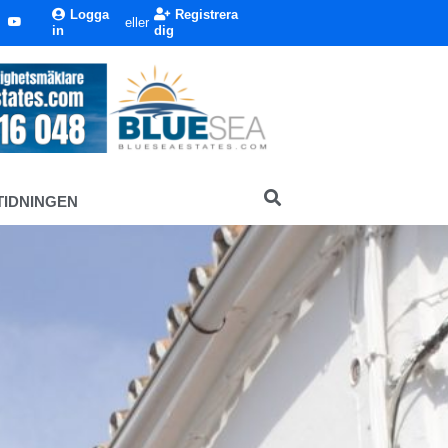
Logga
Registrera
eller
in
dig
TIDNINGEN