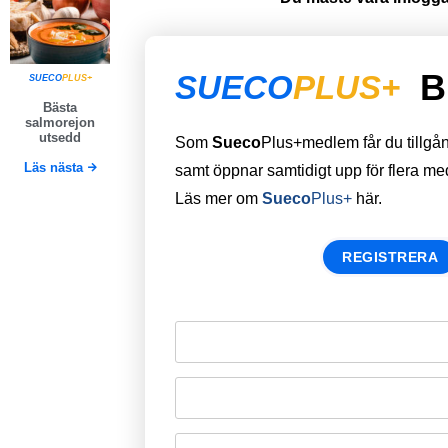
B
SUECO
PLUS+
SUECO
PLUS+
Bästa
salmorejon
utsedd
Som
Sueco
Plus+medlem får du tillgång 
Läs nästa
samt öppnar samtidigt upp för flera m
Läs mer om
Sueco
Plus+
här.
REGISTRERA
Remember Me