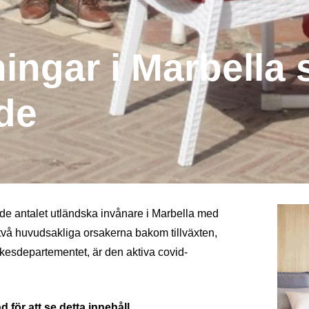
ingar i Marbella
de
 antalet utländska invånare i Marbella med
 två huvudsakliga orsakerna bakom tillväxten,
kesdepartementet, är den aktiva covid-
 för att se detta innehåll.