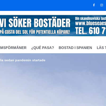
EMSFÖRMÅNER
¿QUÉ PASA?
BOSTAD I SPANIEN
LÄS 
lla sedan pandemin startade