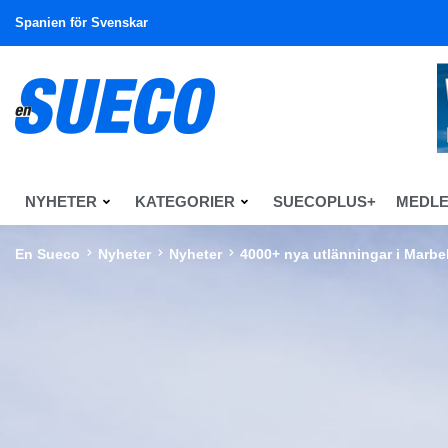
Spanien för Svenskar
NYHETER
KATEGORIER
SUECOPLUS+
MEDL
En Sueco
Nyheter
Nyheter
4000+ nya utlänningar i Marbe