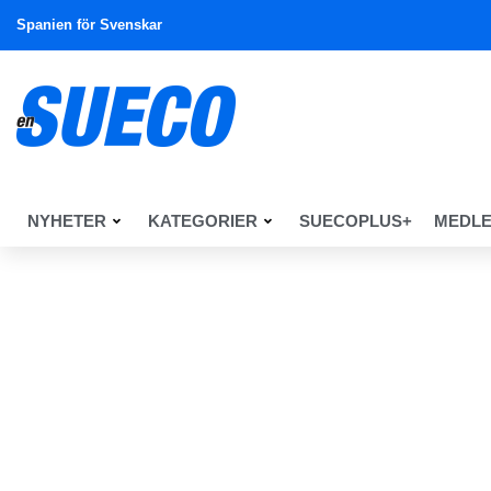
Spanien för Svenskar
NYHETER
KATEGORIER
SUECOPLUS+
MEDL
En Sueco
Nyheter
Sport
Golf – April 2016