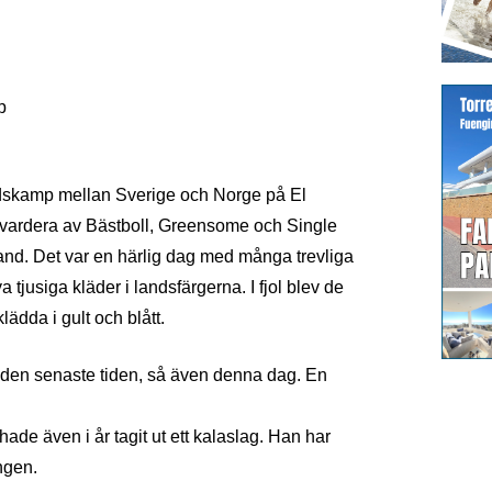
p
ndskamp mellan Sverige och Norge på El
 vardera av Bästboll, Greensome och Single
 land. Det var en härlig dag med många trevliga
a tjusiga kläder i landsfärgerna. I fjol blev de
ädda i gult och blått.
r den senaste tiden, så även denna dag. En
e även i år tagit ut ett kalaslag. Han har
ngen.