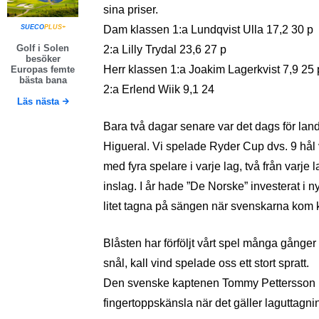
sina priser.
SUECO
PLUS+
Dam klassen 1:a Lundqvist Ulla 17,2 30 p
Golf i Solen
2:a Lilly Trydal 23,6 27 p
besöker
Herr klassen 1:a Joakim Lagerkvist 7,9 25 
Europas femte
bästa bana
2:a Erlend Wiik 9,1 24
Läs nästa
Bara två dagar senare var det dags för la
Higueral. Vi spelade Ryder Cup dvs. 9 hål
med fyra spelare i varje lag, två från varje
inslag. I år hade ”De Norske” investerat i ny
litet tagna på sängen när svenskarna kom kl
Blåsten har förföljt vårt spel många gånge
snål, kall vind spelade oss ett stort spratt.
Den svenske kaptenen Tommy Pettersson had
fingertoppskänsla när det gäller laguttagni