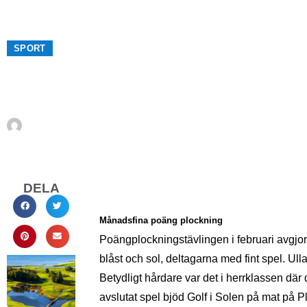
SPORT
Golf - April 2016
Av
Norrbom
april 1, 2016
DELA
Månadsfina poäng plockning
Poängplockningstävlingen i februari avgj
blåst och sol, deltagarna med fint spel. Ull
Betydligt hårdare var det i herrklassen där
avslutat spel bjöd Golf i Solen på mat på P