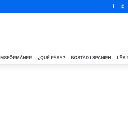
EMSFÖRMÅNER
¿QUÉ PASA?
BOSTAD I SPANIEN
LÄS 