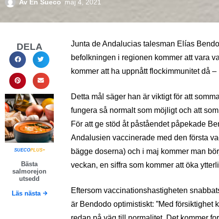
Av
En Sueco
maj 4, 2021
Junta de Andalucias talesman Elías Bendod
DELA
befolkningen i regionen kommer att vara vac
kommer att ha uppnått flockimmunitet då – 
Detta mål säger han är viktigt för att somm
fungera så normalt som möjligt och att somm
För att ge stöd åt påståendet påpekade Ben
Andalusien vaccinerade med den första vac
bägge doserna) och i maj kommer man börj
SUECO
PLUS+
Bästa
veckan, en siffra som kommer att öka ytterlig
salmorejon
utsedd
Eftersom vaccinationshastigheten snabbats
Läs nästa
är Bendodo optimistiskt: ”Med försiktighet kan
redan på väg till normalitet. Det kommer fort