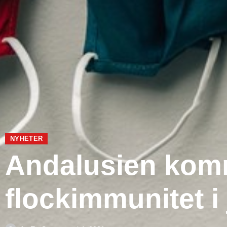
NYHETER
Andalusien kom
flockimmunitet i 