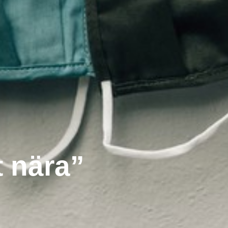
 nära”