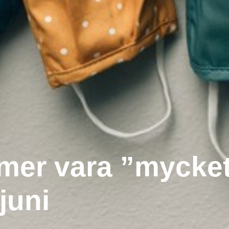
mer vara ”mycket
juni