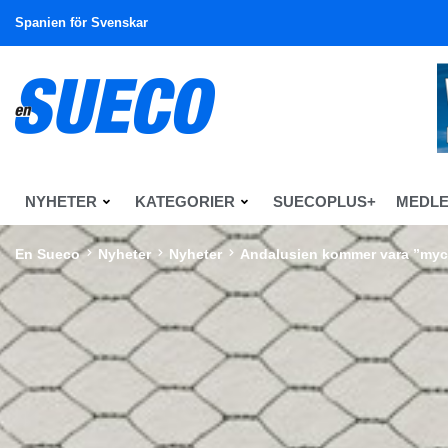
Spanien för Svenskar
NYHETER
KATEGORIER
SUECOPLUS+
MEDL
En Sueco
Nyheter
Nyheter
Andalusien kommer vara ”mycke