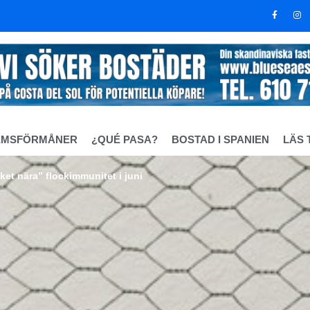
EMSFÖRMÅNER
¿QUÉ PASA?
BOSTAD I SPANIEN
LÄS 
t nära” flockimmunitet i juni