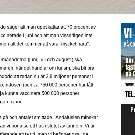
o säger att man uppskattar att 70 procent av
cinerade i juni och att man visserligen inte
men att det kommer att vara ”mycket nära”.
armånaderna (juni, juli och augusti) ska
aren, när det handlar om turism, ska bli bra.
dodo att redan nu är 2,8 miljoner personer i
cindosen (och ca 750 000 personer har fått
a kunna vaccinera 500 000 personer i
are i juni.
 på och antalet smittade i Andalusien minskar
 vi börja se ett ljus i slutet av tunneln. Vi är
farande att ta tid, men vi befinner oss i de