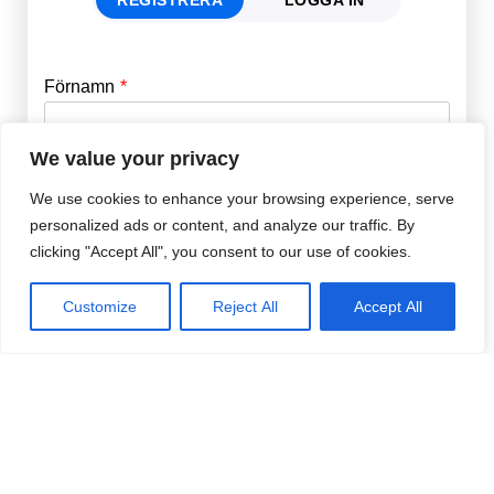
Förnamn
Email
*
We value your privacy
Efternamn
Password
*
We use cookies to enhance your browsing experience, serve
personalized ads or content, and analyze our traffic. By
clicking "Accept All", you consent to our use of cookies.
Remember Me
E-post
*
Customize
Reject All
Accept All
Lösenord
*
Repetera Lösenord
*