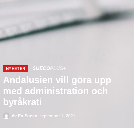
SUECO
PLUS+
NYHETER
Andalusien vill göra upp
med administration och
byråkrati
Av
En Sueco
september 1, 2021