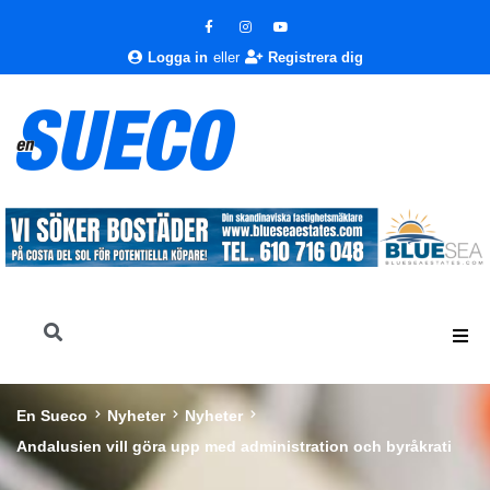
Logga in
eller
Registrera dig
En Sueco
Nyheter
Nyheter
Andalusien vill göra upp med administration och byråkrati