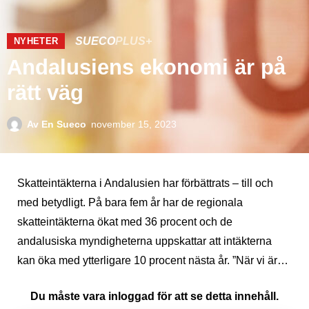
SUECO
PLUS+
NYHETER
Andalusiens ekonomi är på
rätt väg
Av
En Sueco
november 15, 2023
Skatteintäkterna i Andalusien har förbättrats – till och
med betydligt. På bara fem år har de regionala
skatteintäkterna ökat med 36 procent och de
andalusiska myndigheterna uppskattar att intäkterna
kan öka med ytterligare 10 procent nästa år. ”När vi är…
Du måste vara inloggad för att se detta innehåll.