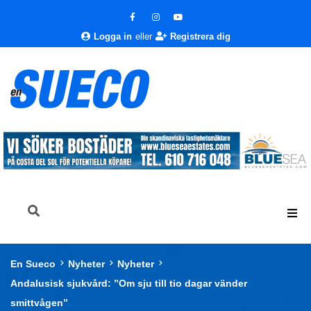
Logga in
eller
Registrera dig
En Sueco
Nyheter
Nyheter
Andalusisk sjukvård: ”Om sju till tio dagar vänder
smittvågen”