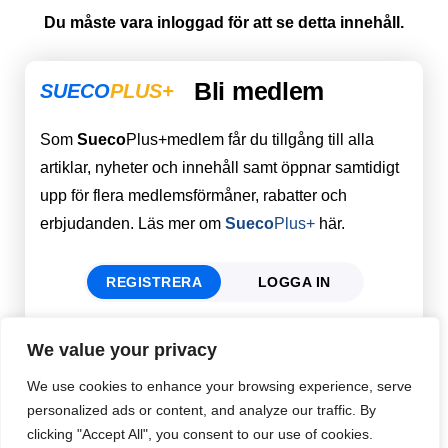
Du måste vara inloggad för att se detta innehåll.
Bli medlem
SUECO
PLUS+
Som
Sueco
Plus+medlem får du tillgång till alla
artiklar, nyheter och innehåll samt öppnar samtidigt
upp för flera medlemsförmåner, rabatter och
erbjudanden. Läs mer om
Sueco
Plus+
här.
REGISTRERA
LOGGA IN
We value your privacy
Förnamn
Email
*
We use cookies to enhance your browsing experience, serve
personalized ads or content, and analyze our traffic. By
clicking "Accept All", you consent to our use of cookies.
Efternamn
Password
*