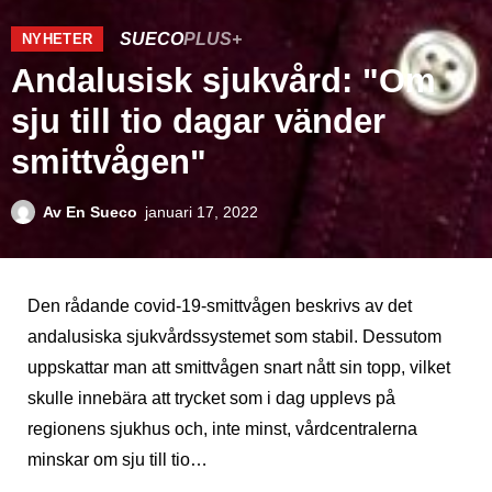
SUECO
PLUS+
NYHETER
Andalusisk sjukvård: "Om
sju till tio dagar vänder
smittvågen"
Av
En Sueco
januari 17, 2022
Den rådande covid-19-smittvågen beskrivs av det
andalusiska sjukvårdssystemet som stabil. Dessutom
uppskattar man att smittvågen snart nått sin topp, vilket
skulle innebära att trycket som i dag upplevs på
regionens sjukhus och, inte minst, vårdcentralerna
minskar om sju till tio…