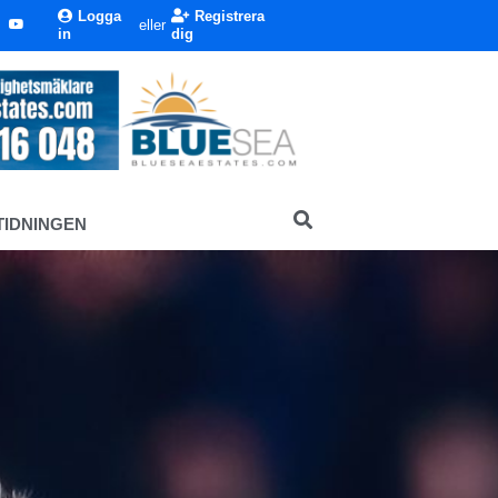
Logga
Registrera
eller
in
dig
TIDNINGEN