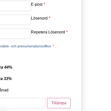
E-post
*
Lösenord
*
Repetera Lösenord
*
ndels- och prenumerationsvillkor
*
ra 44%
ra 33%
ånad