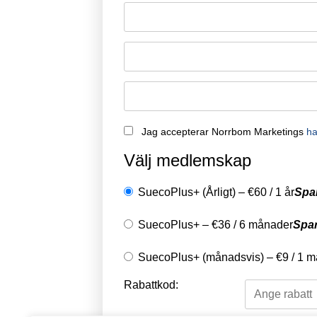
Remember Me
Jag accepterar Norrbom Marketings
ha
Välj medlemskap
SuecoPlus+ (Årligt)
–
€
60
/
1 år
Spa
SuecoPlus+
–
€
36
/
6 månader
Spa
SuecoPlus+ (månadsvis)
–
€
9
/
1 m
Rabattkod: