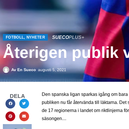
SUECO
PLUS+
FOTBOLL
,
NYHETER
Återigen publik
Av
En Sueco
augusti 5, 2021
Den spanska ligan sparkas igång om bara nå
DELA
publiken nu får återvända till läktarna. D
de 17 regionerna i landet om riktlinjerna fö
säsongen…