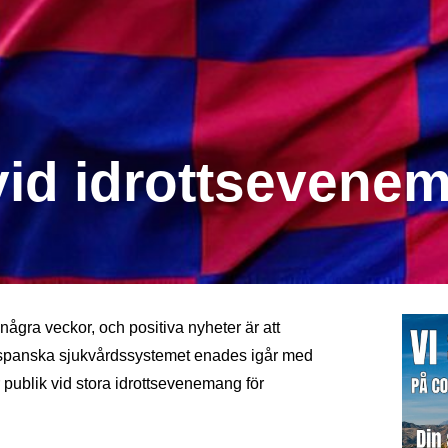
 vid idrottsevene
gra veckor, och positiva nyheter är att
et spanska sjukvårdssystemet enades igår med
r publik vid stora idrottsevenemang för