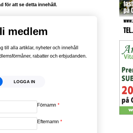
 för att se detta innehåll.
li medlem
till alla artiklar, nyheter och innehåll
edlemsförmåner, rabatter och erbjudanden.
LOGGA IN
Förnamn
Email
*
Efternamn
Password
*