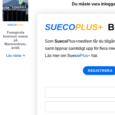
Du måste vara inloggad
B
SUECO
PLUS+
SUECO
PLUS+
Fuengirola
kommun svarar
på
Som
Sueco
Plus+medlem får du tillgång 
Marenostrum-
kritik
samt öppnar samtidigt upp för flera m
Läs mer om
Sueco
Plus+
här.
Läs nästa
REGISTRERA