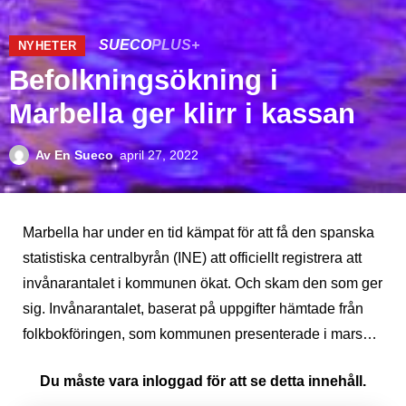
SUECO
PLUS+
NYHETER
Befolkningsökning i
Marbella ger klirr i kassan
Av
En Sueco
april 27, 2022
Marbella har under en tid kämpat för att få den spanska
statistiska centralbyrån (INE) att officiellt registrera att
invånarantalet i kommunen ökat. Och skam den som ger
sig. Invånarantalet, baserat på uppgifter hämtade från
folkbokföringen, som kommunen presenterade i mars…
Du måste vara inloggad för att se detta innehåll.