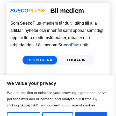
Bli medlem
SUECO
PLUS+
Som
Sueco
Plus+medlem får du tillgång till alla
artiklar, nyheter och innehåll samt öppnar samtidigt
upp för flera medlemsförmåner, rabatter och
erbjudanden. Läs mer om
Sueco
Plus+
här.
REGISTRERA
LOGGA IN
Förnamn
Email
*
We value your privacy
We use cookies to enhance your browsing experience, serve
personalized ads or content, and analyze our traffic. By
Efternamn
Password
*
clicking "Accept All", you consent to our use of cookies.