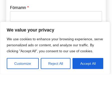
Förnamn
Email
*
Efternamn
Password
*
We value your privacy
We use cookies to enhance your browsing experience, serve
personalized ads or content, and analyze our traffic. By
Remember Me
E-post
*
clicking "Accept All", you consent to our use of cookies.
Customize
Reject All
Accept All
Lösenord
*
Repetera Lösenord
*
Jag accepterar Norrbom Marketings
handels- och