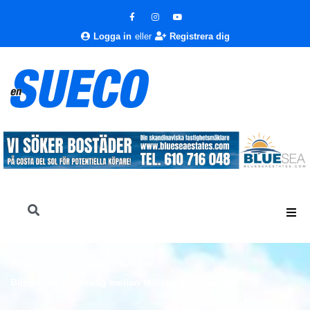
Logga in
eller
Registrera dig
En Sueco
Nyheter
Nyheter
Blir det en motorväg mellan Málaga och Ronda?