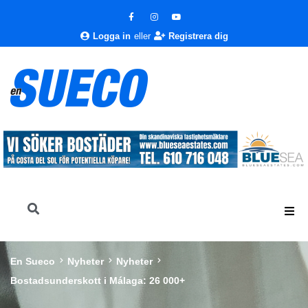
Logga in
eller
Registrera dig
En Sueco
Nyheter
Nyheter
Bostadsunderskott i Málaga: 26 000+