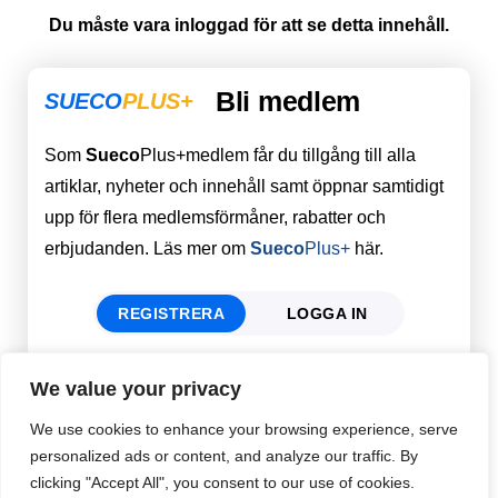
Du måste vara inloggad för att se detta innehåll.
Bli medlem
SUECO
PLUS+
Som
Sueco
Plus+medlem får du tillgång till alla
artiklar, nyheter och innehåll samt öppnar samtidigt
upp för flera medlemsförmåner, rabatter och
erbjudanden. Läs mer om
Sueco
Plus+
här.
REGISTRERA
LOGGA IN
We value your privacy
Förnamn
Email
*
We use cookies to enhance your browsing experience, serve
personalized ads or content, and analyze our traffic. By
clicking "Accept All", you consent to our use of cookies.
Efternamn
Password
*