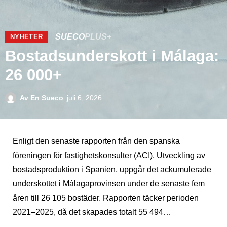
SUECO
PLUS+
NYHETER
Bostadsunderskott i Málaga:
26 000+
Av
En Sueco
juli 6, 2026
Enligt den senaste rapporten från den spanska
föreningen för fastighetskonsulter (ACI), Utveckling av
bostadsproduktion i Spanien, uppgår det ackumulerade
underskottet i Málagaprovinsen under de senaste fem
åren till 26 105 bostäder. Rapporten täcker perioden
2021–2025, då det skapades totalt 55 494…