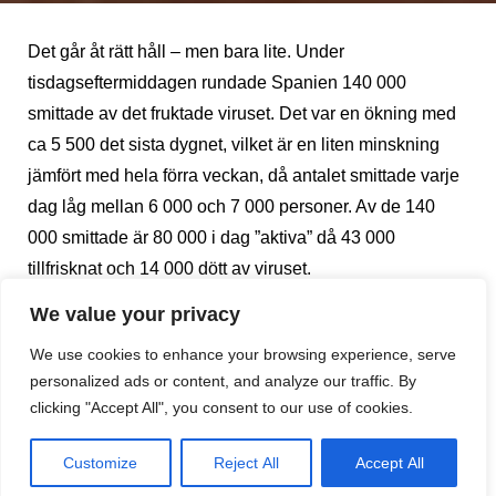
Det går åt rätt håll – men bara lite. Under
tisdagseftermiddagen rundade Spanien 140 000
smittade av det fruktade viruset. Det var en ökning med
ca 5 500 det sista dygnet, vilket är en liten minskning
jämfört med hela förra veckan, då antalet smittade varje
dag låg mellan 6 000 och 7 000 personer. Av de 140
000 smittade är 80 000 i dag ”aktiva” då 43 000
tillfrisknat och 14 000 dött av viruset.
We value your privacy
Även i Málagaprovinsen minskar antalet smittade per
We use cookies to enhance your browsing experience, serve
dag. Under tisdagseftermiddagen var 1 916 invånare
personalized ads or content, and analyze our traffic. By
smittade. 121 personer hade dött av viruset medan 258
clicking "Accept All", you consent to our use of cookies.
friskförklarats.
Customize
Reject All
Accept All
Men trots att siffrorna ser aningen bättre ut jämfört med