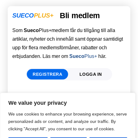
Bli medlem
SUECO
PLUS+
Som
Sueco
Plus+medlem får du tillgång till alla
artiklar, nyheter och innehåll samt öppnar samtidigt
upp för flera medlemsförmåner, rabatter och
erbjudanden. Läs mer om
Sueco
Plus+
här.
REGISTRERA
LOGGA IN
Förnamn
Email
*
We value your privacy
We use cookies to enhance your browsing experience, serve
personalized ads or content, and analyze our traffic. By
Efternamn
Password
*
clicking "Accept All", you consent to our use of cookies.