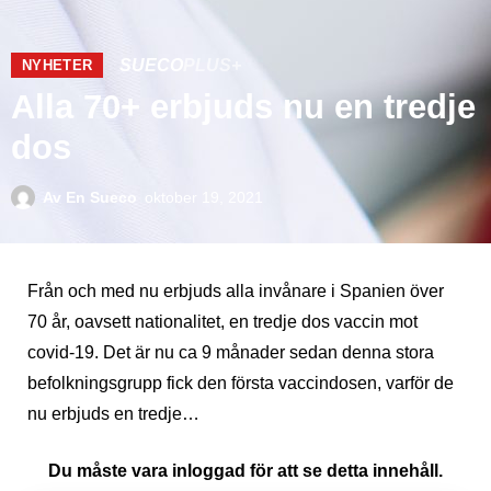
SUECO
PLUS+
NYHETER
Alla 70+ erbjuds nu en tredje
dos
Av
En Sueco
oktober 19, 2021
Från och med nu erbjuds alla invånare i Spanien över
70 år, oavsett nationalitet, en tredje dos vaccin mot
covid-19. Det är nu ca 9 månader sedan denna stora
befolkningsgrupp fick den första vaccindosen, varför de
nu erbjuds en tredje…
Du måste vara inloggad för att se detta innehåll.