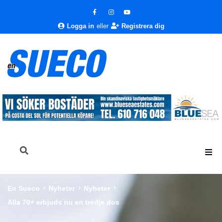
Logga in
eller
Registrera dig
En Sueco
Nyheter
Nyheter
Alla 70+ erbjuds nu en tredje dos