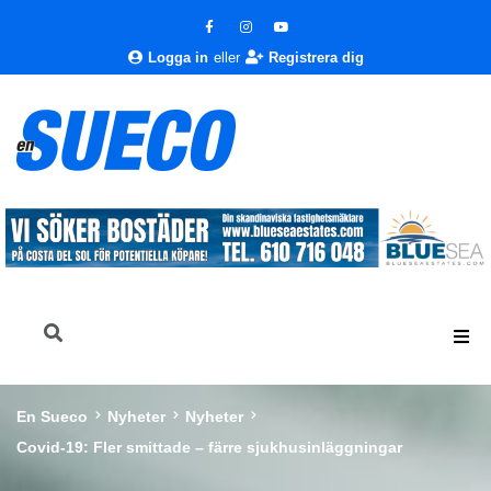
Logga in
eller
Registrera dig
En Sueco
Nyheter
Nyheter
Covid-19: Fler smittade – färre sjukhusinläggningar