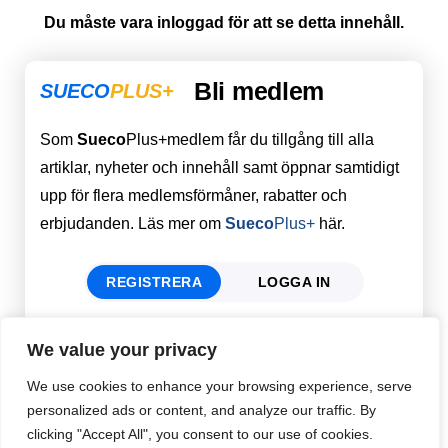
Du måste vara inloggad för att se detta innehåll.
Bli medlem
SUECO
PLUS+
Som
Sueco
Plus+medlem får du tillgång till alla
artiklar, nyheter och innehåll samt öppnar samtidigt
upp för flera medlemsförmåner, rabatter och
erbjudanden. Läs mer om
Sueco
Plus+
här.
REGISTRERA
LOGGA IN
We value your privacy
Förnamn
Email
*
We use cookies to enhance your browsing experience, serve
personalized ads or content, and analyze our traffic. By
clicking "Accept All", you consent to our use of cookies.
Efternamn
Password
*