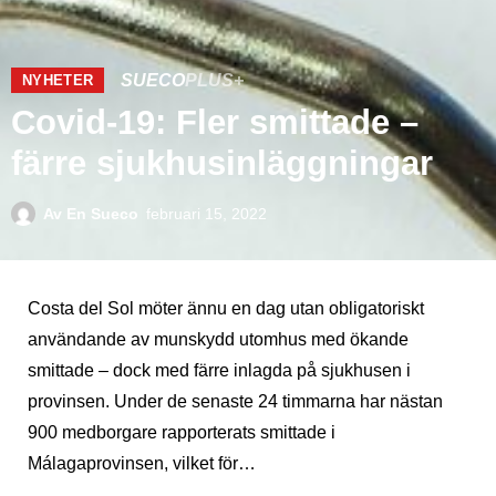
SUECO
PLUS+
NYHETER
Covid-19: Fler smittade –
färre sjukhusinläggningar
Av
En Sueco
februari 15, 2022
Costa del Sol möter ännu en dag utan obligatoriskt
användande av munskydd utomhus med ökande
smittade – dock med färre inlagda på sjukhusen i
provinsen. Under de senaste 24 timmarna har nästan
900 medborgare rapporterats smittade i
Málagaprovinsen, vilket för…