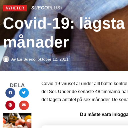
SUECO
PLUS+
NYHETER
Covid-19: lägsta
månader
Av
En Sueco
oktober 12, 2021
Covid-19-viruset är under allt bättre kontro
DELA
del Sol. Under de senaste 48 timmarna har e
det lägsta antalet på sex månader. De sena
Du måste vara inloggad