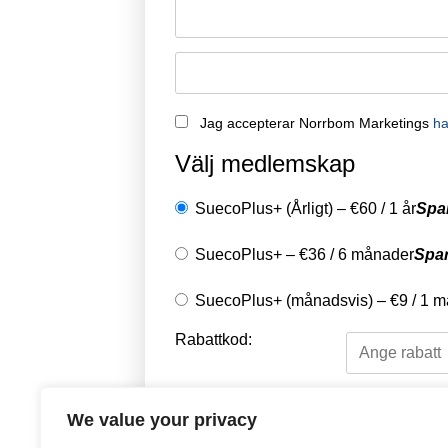
Jag accepterar Norrbom Marketings
ha
Välj medlemskap
SuecoPlus+ (Årligt)
–
€
60
/
1 år
Spa
SuecoPlus+
–
€
36
/
6 månader
Spa
SuecoPlus+ (månadsvis)
–
€
9
/
1 m
Rabattkod:
Välj en betalningsme
We value your privacy