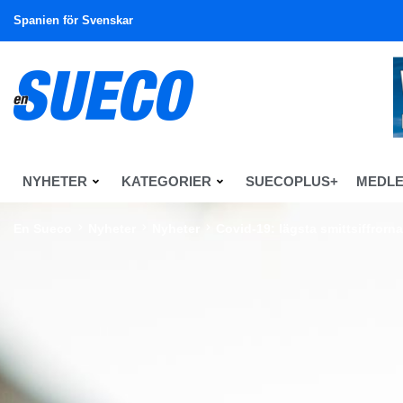
Spanien för Svenskar
NYHETER
KATEGORIER
SUECOPLUS+
MEDL
En Sueco
Nyheter
Nyheter
Covid-19: lägsta smittsiffror