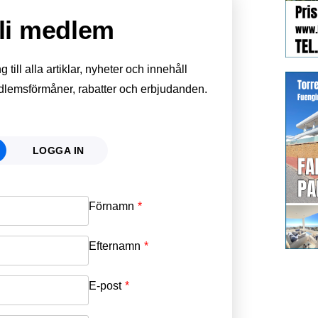
li medlem
till alla artiklar, nyheter och innehåll
edlemsförmåner, rabatter och erbjudanden.
LOGGA IN
Förnamn
Email
*
Efternamn
Password
*
E-post
*