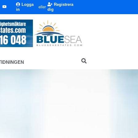
Logga
Registrera
eller
in
dig
TIDNINGEN