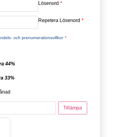
Lösenord
*
Repetera Lösenord
*
ndels- och prenumerationsvillkor
*
ra 44%
ra 33%
ånad
tod