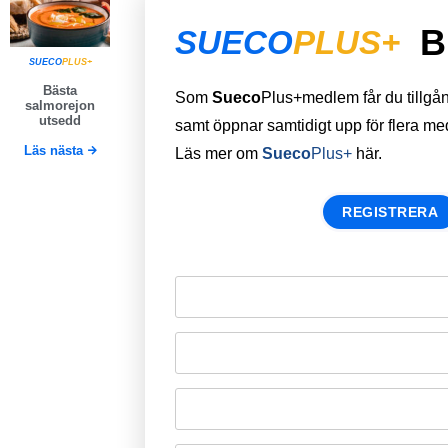
B
SUECO
PLUS+
SUECO
PLUS+
Bästa
Som
Sueco
Plus+medlem får du tillgång 
salmorejon
utsedd
samt öppnar samtidigt upp för flera m
Läs nästa
Läs mer om
Sueco
Plus+
här.
REGISTRERA
Remember Me