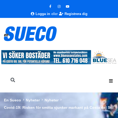
Logga in
eller
Registrera dig
En Sueco
Nyheter
Nyheter
Covid-19: Risken för smitta sjunker markant på Costa del Sol