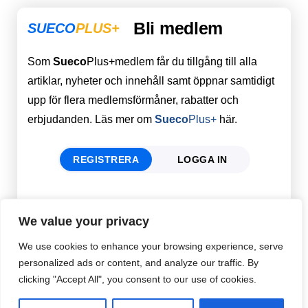
Bli medlem
SUECO
PLUS+
Som
Sueco
Plus+medlem får du tillgång till alla
artiklar, nyheter och innehåll samt öppnar samtidigt
upp för flera medlemsförmåner, rabatter och
erbjudanden. Läs mer om
Sueco
Plus+
här.
REGISTRERA
LOGGA IN
Förnamn
Email
*
We value your privacy
We use cookies to enhance your browsing experience, serve
personalized ads or content, and analyze our traffic. By
Efternamn
Password
*
clicking "Accept All", you consent to our use of cookies.