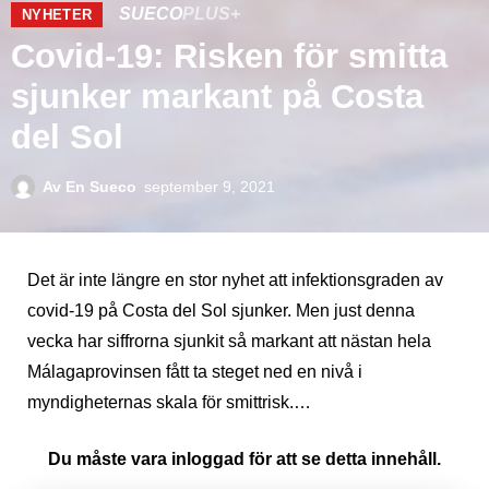
SUECO
PLUS+
NYHETER
Covid-19: Risken för smitta
sjunker markant på Costa
del Sol
Av
En Sueco
september 9, 2021
Det är inte längre en stor nyhet att infektionsgraden av
covid-19 på Costa del Sol sjunker. Men just denna
vecka har siffrorna sjunkit så markant att nästan hela
Málagaprovinsen fått ta steget ned en nivå i
myndigheternas skala för smittrisk.…
Du måste vara inloggad för att se detta innehåll.